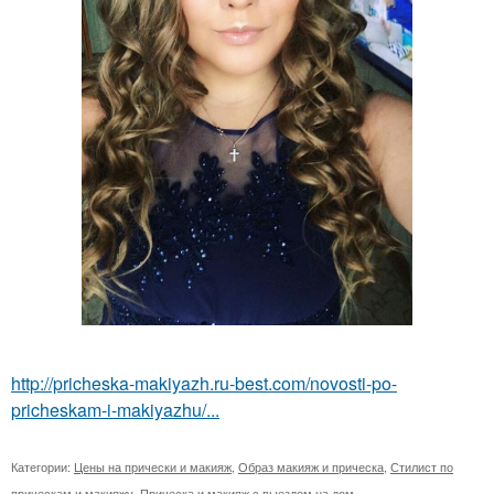
http://pricheska-makiyazh.ru-best.com/novosti-po-
pricheskam-i-makiyazhu/...
Категории:
Цены на прически и макияж
,
Образ макияж и прическа
,
Стилист по
прическам и макияжу
,
Прическа и макияж с выездом на дом