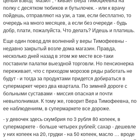
целый взвод "Мазил", - кивает Вера Тимофеевна на
полку с десятком тюбиков и бутылочек. - или к врачу
пойдешь, отправляют на узи, а там, если бесплатно, то
очередь на много месяцев, а если без очереди - будь
добр, плати, пожалуйста. Что делать? Идешь и платишь.
Еще один повод для волнений у веры Тимофеевны -
недавно закрытый возле дома магазин. Правда,
несколько дней назад в этом же месте все-таки
поставили палатки выездной торговли. Но пенсионерка
переживает, что с приходом морозов ряды работать не
будут - и тогда за продуктами придется добираться в
супермаркет через два квартала. По зимней дороге с
больными суставами - миссия опасная и почти
невыполнимая. К тому же, говорит Вера Тимофеевна, по
ее наблюдениям, в супермаркете все дороже.
- у девочек здесь скумбрия по 3 рубля 80 копеек, в
супермаркете - больше четырех рублей; сахар - дешевле
у них копеек на 20, грудки - на 50 копеек, масло … вроде