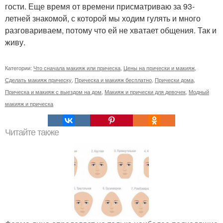
гости. Еще время от времени присматриваю за 93-
летней знакомой, с которой мы ходим гулять и много
разговариваем, потому что ей не хватает общения. Так и
живу.
Категории:
Что сначала макияж или прическа
,
Цены на прически и макияж
,
Сделать макияж прическу
,
Прическа и макияж бесплатно
,
Прически дома
,
Прическа и макияж с выездом на дом
,
Макияж и прически для девочек
,
Модный
макияж и прическа
Читайте также