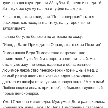
купила в дискаунтере - за 33 рубля. Дешево и сердито!
За такую же сумму нашла и туфли на акции.
К счастью, такая солидная "Пенсионерская" статья
расходов, как походы в аптеку, нашу героиню не
затрагивает:
- слава богу, не болею и по аптекам не хожу.
"Иногда Даже Приходится Оправдываться за Позитив".
Гомельчанка Вера Тимофеевна встречает нас
приветливой улыбкой и с порога зовет пить чай. На
столе уже ждут печенье, варенье и обязательное
любимое лакомство пенсионерки - гречишный мед. В
самый разгар чаепития хозяйка вдруг неожиданно
достает из шкафа вязаную малиновую шаль. "А это вам!
Люблю людям делать приятное", - объясняет душевный
порыв пенсионерка.
Уже 17 лет она живет одна. Муж умер. Дети разъехались.
Конечно же, навещают. Но Вера Тимофеевна старается