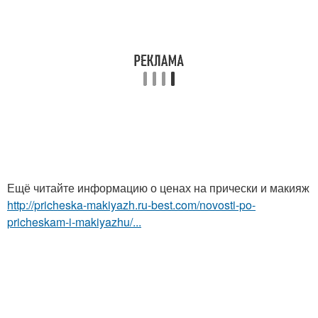
Ещё читайте информацию о ценах на прически и макияж
http://pricheska-makiyazh.ru-best.com/novosti-po-
pricheskam-i-makiyazhu/...