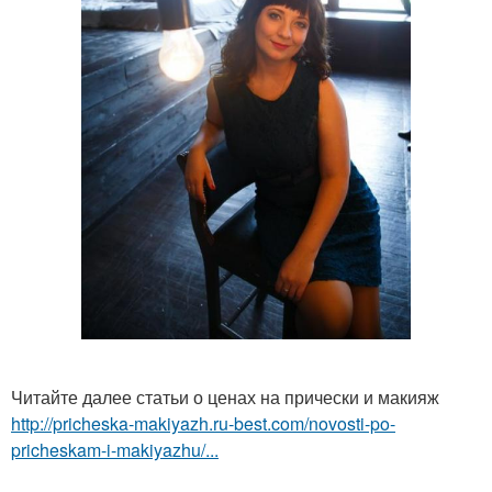
Читайте далее статьи о ценах на прически и макияж
http://pricheska-makiyazh.ru-best.com/novosti-po-
pricheskam-i-makiyazhu/...