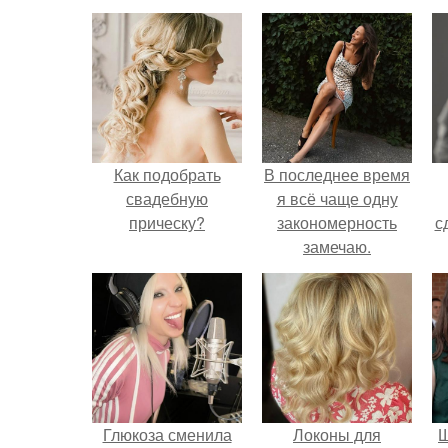
Как подобрать
В последнее время
свадебную
я всё чаще одну
прическу?
закономерность
с
замечаю.
Глюкоза сменила
Локоны для
Щ