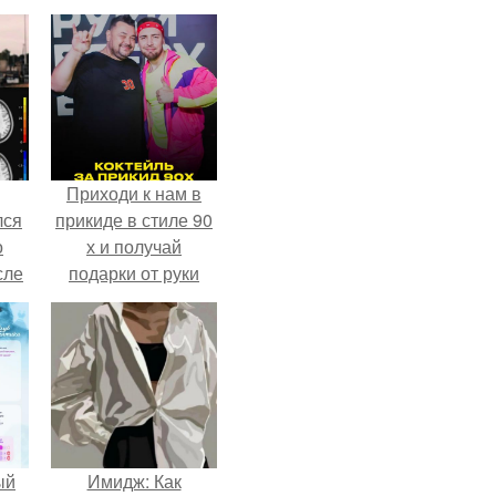
Приходи к нам в
лся
прикиде в стиле 90
о
х и получай
сле
подарки от руки
нь
вверх!
мым
ом.
ый
Имидж: Как