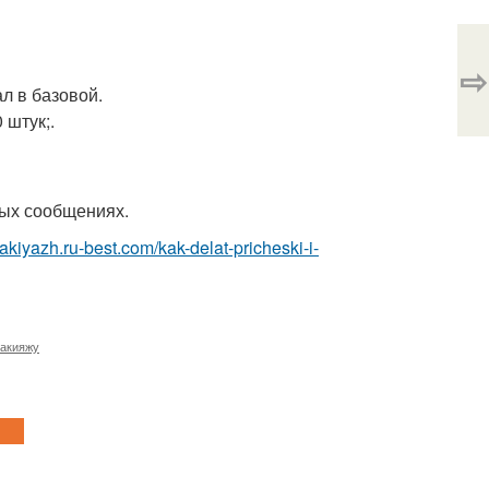
⇨
л в базовой.
 штук;.
ных сообщениях.
akiyazh.ru-best.com/kak-delat-pricheski-i-
макияжу