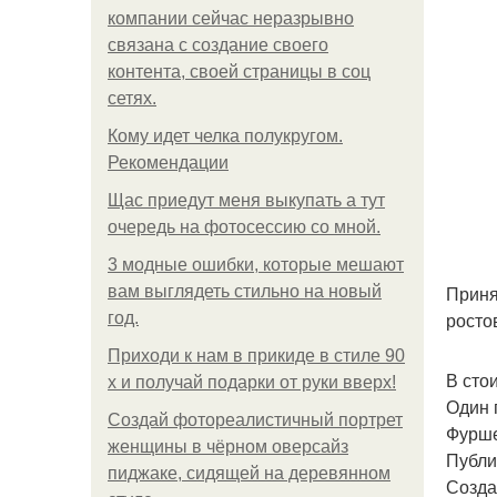
компании сейчас неразрывно
связана с создание своего
контента, своей страницы в соц
сетях.
Кому идет челка полукругом.
Рекомендации
Щас приедут меня выкупать а тут
очередь на фотосессию со мной.
3 модные ошибки, которые мешают
Приня
вам выглядеть стильно на новый
росто
год.
Приходи к нам в прикиде в стиле 90
В сто
х и получай подарки от руки вверх!
Один 
Создай фотореалистичный портрет
Фурше
женщины в чёрном оверсайз
Публи
пиджаке, сидящей на деревянном
Созда