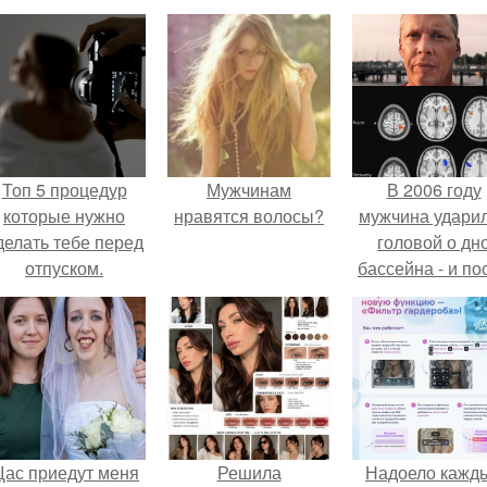
Топ 5 процедур
Мужчинам
В 2006 году
которые нужно
нравятся волосы?
мужчина удари
делать тебе перед
головой о дн
отпуском.
бассейна - и по
этого его жиз
изменилась са
странным образ
ас приедут меня
Решила
Надоело кажд