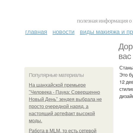
полезная информация о 
главная
новости
виды макияжа и пр
Дор
вас
Стань
Это б
Популярные материалы
12 де
На шанхайской премьере
стили
"Человека - Паука: Совершенно
дизай
Новый День" зендея выбрала не
просто очередной наряд, а
настоящий артефакт высокой
моды.
Работа в MLM, то есть сетевой