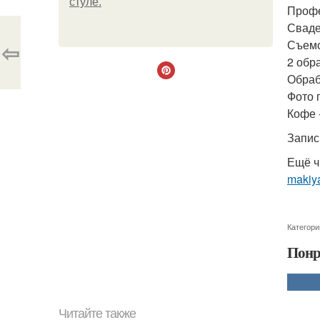
стуле.
Профе
Сваде
Съемо
⇦
2 обр
Обраб
Фото 
Кофе 
Запис
Ещё ч
makiya
Категори
Понр
Читайте также