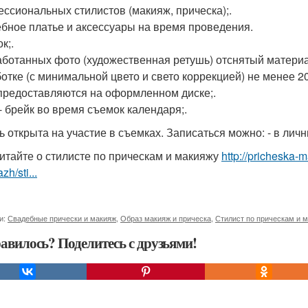
ссиональных стилистов (макияж, прическа);.
бное платье и аксессуары на время проведения.
к;.
аботанных фото (художественная ретушь) отснятый материа
отке (с минимальной цвето и свето коррекцией) не менее 20
предоставляются на оформленном диске;.
- брейк во время съемок календаря;.
ь открыта на участие в съемках. Записаться можно: - в лич
итайте о стилисте по прическам и макияжу
http://pricheska-m
zh/sti...
и:
Свадебные прически и макияж
,
Образ макияж и прическа
,
Стилист по прическам и 
авилось? Поделитесь с друзьями!