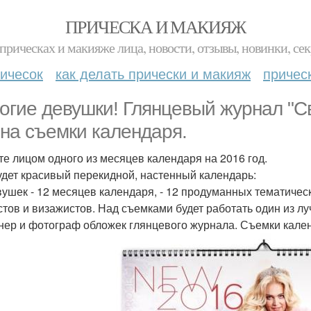
ПРИЧЕСКА И МАКИЯЖ
прическах и макияже лица, новости, отзывы, новинки, сек
ичесок
как делать прически и макияж
причес
огие девушки! Глянцевый журнал "С
 на съемки календаря.
те лицом одного из месяцев календаря на 2016 год.
удет красивый перекидной, настенный календарь:
вушек - 12 месяцев календаря, - 12 продуманных тематиче
стов и визажистов. Над съемками будет работать один из л
нер и фотограф обложек глянцевого журнала. Съемки кале