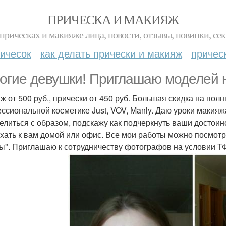
ПРИЧЕСКА И МАКИЯЖ
прическах и макияже лица, новости, отзывы, новинки, сек
ичесок
как делать прически и макияж
причес
огие девушки! Приглашаю моделей н
ж от 500 руб., прически от 450 руб. Большая скидка на пол
ссиональной косметике Just, VOV, Manly. Даю уроки макияж
елиться с образом, подскажу как подчеркнуть ваши достоинс
хать к вам домой или офис. Все мои работы можно посмотр
ы". Приглашаю к сотрудничеству фотографов на условии Т