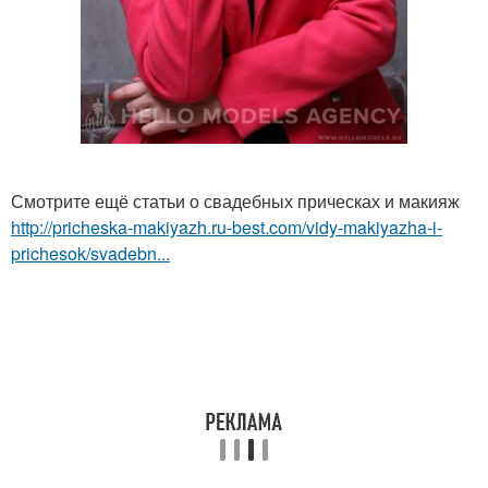
Смотрите ещё статьи о свадебных прическах и макияж
http://pricheska-makiyazh.ru-best.com/vidy-makiyazha-i-
prichesok/svadebn...