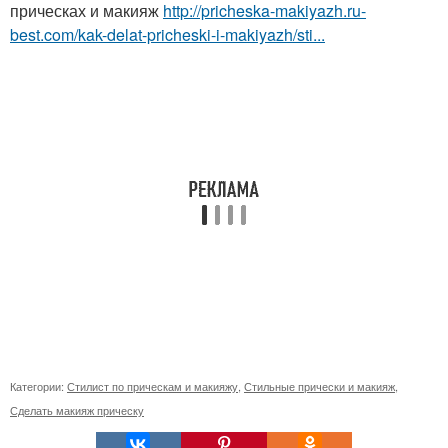
прическах и макияж
http://pricheska-makiyazh.ru-
best.com/kak-delat-pricheski-i-makiyazh/sti...
Категории:
Стилист по прическам и макияжу
,
Стильные прически и макияж
,
Сделать макияж прическу