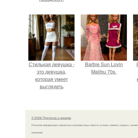
Стильная девушка -
Barbie Sun Lovin
это девушка,
Malibu 70s.
которая умеет
выглядеть
привлекательно и
с
элегантно в любои
ситуации.
© 2026 Прическа и макияж
Полезная информация о прическах и макияже лица, новости, отзывы, новинки, секреты, техник
нанесения