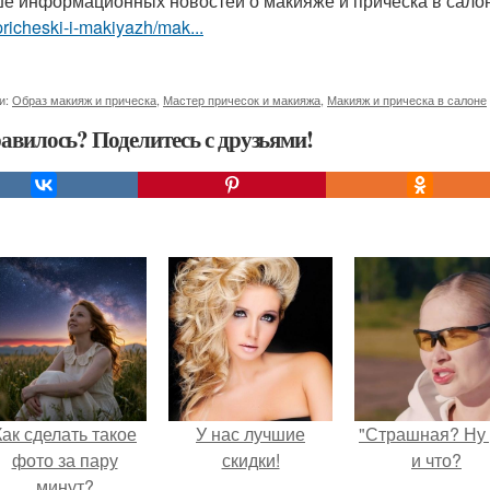
е информационных новостей о макияже и прическа в сало
pricheski-i-makiyazh/mak...
и:
Образ макияж и прическа
,
Мастер причесок и макияжа
,
Макияж и прическа в салоне
авилось? Поделитесь с друзьями!
Как сделать такое
У нас лучшие
"Страшная? Ну 
фото за пару
скидки!
и что?
минут?