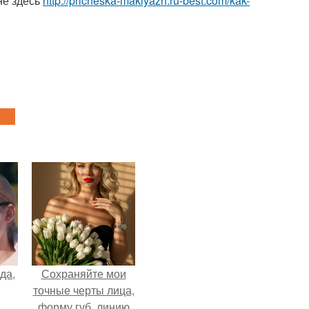
не здесь
http://pricheska-makiyazh.ru-best.com/kak-
да,
Сохраняйте мои
точные черты лица,
форму губ, линию