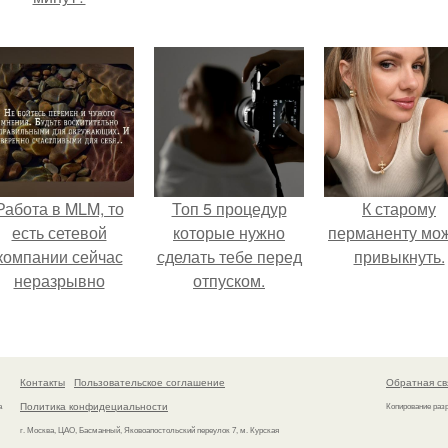
Работа в MLM, то
Топ 5 процедур
К старому
есть сетевой
которые нужно
перманенту мо
компании сейчас
сделать тебе перед
привыкнуть.
неразрывно
отпуском.
вязана с создание
своего контента,
своей страницы в
соц сетях.
Контакты
Пользовательское соглашение
Обратная св
Политика конфидециальности
а
Копирование раз
г. Москва, ЦАО, Басманный, Яковоапостольский переулок 7, м. Курская