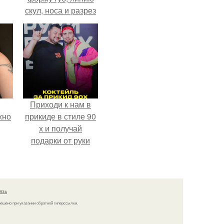
скул, носа и разрез
глаз.
Приходи к нам в
жно
прикиде в стиле 90
х и получай
подарки от руки
вверх!
язь
решено при указании обратной гиперссылки.