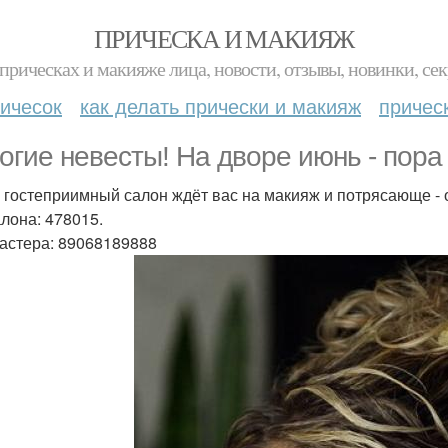
ПРИЧЕСКА И МАКИЯЖ
прическах и макияже лица, новости, отзывы, новинки, сек
ичесок
как делать прически и макияж
причес
огие невесты! На дворе июнь - пора
 гостеприимный салон ждёт вас на макияж и потрясающе -
алона: 478015.
мастера: 89068189888