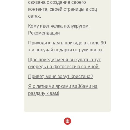
связана с создание своего
контента, своей страницы в соц
сетях.
Кому идет челка полукругом.
Рекомендации
Приходи к нам в прикиде в стиле 90
х и получай подарки от руки вверх!
Щас приедут меня выкупать а тут
очередь на фотосессию со мной.
Привет, меня зовут Кристина?
Я с летними яркими вайбами на
раздачу к вам!