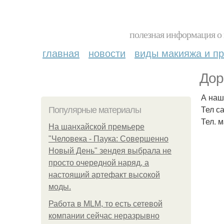
полезная информация о 
главная
новости
виды макияжа и пр
Дор
А наш
Тел с
Популярные материалы
Тел. 
На шанхайской премьере
"Человека - Паука: Совершенно
Новый День" зендея выбрала не
просто очередной наряд, а
настоящий артефакт высокой
моды.
Работа в MLM, то есть сетевой
компании сейчас неразрывно