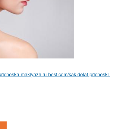
/pricheska-makiyazh.ru-best.com/kak-delat-pricheski-