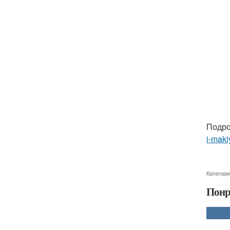
Подро
i-maki
Категори
Понр