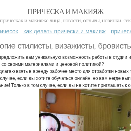
ПРИЧЕСКА И МАКИЯЖ
прическах и макияже лица, новости, отзывы, новинки, сек
ичесок
как делать прически и макияж
причес
огие стилисты, визажисты, бровист
предложить вам уникальную возможность работы в студии и
, со своими материалами и ценовой политикой?
длагаю взять в аренду рабочее место для отработки новых 
 случае, если вы хотите обучаться онлайн, но вам негде в
ние! Только в том случае, если вы не хотите приглашать к 