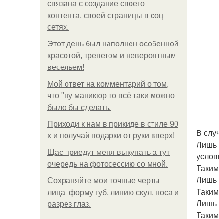
связана с создание своего
контента, своей страницы в соц
сетях.
Этот день был наполнен особенной
красотой, трепетом и невероятным
весельем!
Мой ответ на комментарий о том,
что "ну маникюр то всё таки можно
было бы сделать.
Приходи к нам в прикиде в стиле 90
В слу
х и получай подарки от руки вверх!
Лишь 
Щас приедут меня выкупать а тут
услов
очередь на фотосессию со мной.
Таким
Лишь 
Сохраняйте мои точные черты
Таким
лица, форму губ, линию скул, носа и
Лишь 
разрез глаз.
Таким