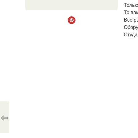
Тольк
То ва
Все р
Обору
Студи
⇦