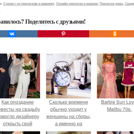
и:
Стилист по прическам и макияжу
,
Онлайн прически и макияж
,
Прически дома
,
Сваде
у
авилось? Поделитесь с друзьями!
Как опоздание
Сколько времени
Barbie Sun Lov
евесты на свадьбу
обычно уходит у
Malibu 70s.
омогло дизайнеру
женщины на сборы,
открыть свой
а именно на
бренд.
макияж, причёску,