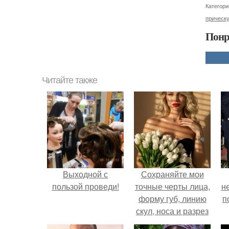
Категори
прическ
Понр
Читайте также
Выходной с
Сохраняйте мои
пользой проведи!
точные черты лица,
н
форму губ, линию
п
скул, носа и разрез
глаз.