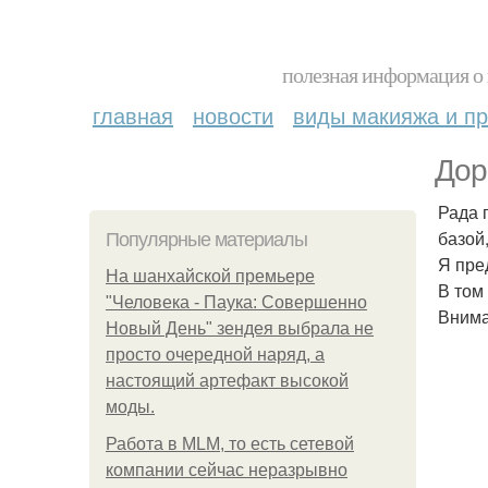
полезная информация о 
главная
новости
виды макияжа и пр
Дор
Рада 
базой
Популярные материалы
Я пре
На шанхайской премьере
В том
"Человека - Паука: Совершенно
Внима
Новый День" зендея выбрала не
просто очередной наряд, а
настоящий артефакт высокой
моды.
Работа в MLM, то есть сетевой
компании сейчас неразрывно