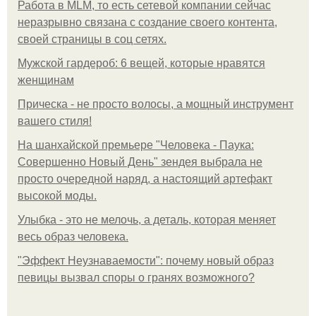
Работа в MLM, то есть сетевой компании сейчас
неразрывно связана с создание своего контента,
своей страницы в соц сетях.
Мужской гардероб: 6 вещей, которые нравятся
женщинам
Прическа - не просто волосы, а мощный инструмент
вашего стиля!
На шанхайской премьере "Человека - Паука:
Совершенно Новый День" зендея выбрала не
просто очередной наряд, а настоящий артефакт
высокой моды.
Улыбка - это не мелочь, а деталь, которая меняет
весь образ человека.
"Эффект Неузнаваемости": почему новый образ
певицы вызвал споры о гранях возможного?