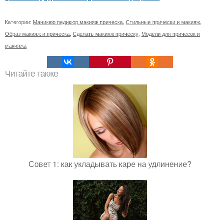
Категории:
Маникюр педикюр макияж прическа
,
Стильные прически и макияж
,
Образ макияж и прическа
,
Сделать макияж прическу
,
Модели для причесок и
макияжа
Читайте также
Совет 1: как укладывать каре на удлинение?