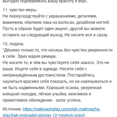
выгодно подчёркивать вашу красоту и вкус.
11. чувство меры.
Не переусердствуйте с украшениями, деталями,
макияжем, обилием лака на волосах, дизайном ногтей.
Пусть в образе будет один акцент, другой вы можете
оставить на следующий выход. Не носите всё и сразу.
12. подача.
"Дёшево только то, что носишь без чувства уверенности
в себе. Эрих мария ремарк.
Не носите то, в чём вы чувствуете себя зажато. Это не
ваше. Ищите себя в одежде. Несите себя с
непринуждённым достоинством. Постарайтесь
научиться красиво себя показать, но не навязываться и
не быть надменными. Хорошая осанка, уверенная
изящная походка, лёгкая улыбка, вежливое и
приветливое обхождение - залог успеха.
Источник:
https://makiyazhglaz.com/vidy-makiyazha-
glaz/kak-vyglyadet-dorogo-12-modnyh-pravil