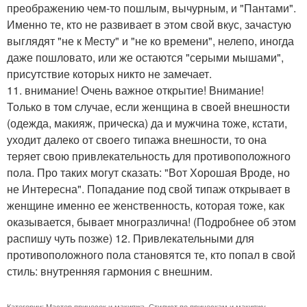
преображению чем-то пошлым, вычурным, и "Пантами".
Именно те, кто не развивает в этом свой вкус, зачастую
выглядят "не к Месту" и "не ко времени", нелепо, иногда
даже пошловато, или же остаются "серыми мышами",
присутствие которых никто не замечает.
11. внимание! Очень важное открытие! Внимание!
Только в том случае, если женщина в своей внешности
(одежда, макияж, прическа) да и мужчина тоже, кстати,
уходит далеко от своего типажа внешности, то она
теряет свою привлекательность для противоположного
пола. Про таких могут сказать: "Вот Хорошая Вроде, но
не Интересна". Попадание под свой типаж открывает в
женщине именно ее женственность, которая тоже, как
оказывается, бывает многразлична! (Подробнее об этом
распишу чуть позже) 12. Привлекательными для
противоположного пола становятся те, кто попал в свой
стиль: внутренняя гармония с внешним.
Категории:
Мастер причесок и макияжа
,
Стилист по прическам и макияжу
,