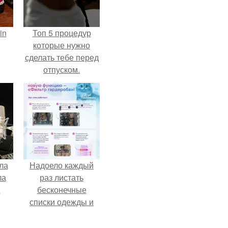
in
Топ 5 процедур
которые нужно
сделать тебе перед
отпуском.
ла
Надоело каждый
ла
раз листать
.
бесконечные
списки одежды и
заново собирать
любимый лук по