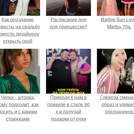
Как опоздание
Расписание дня
Barbie Sun Lov
евесты на свадьбу
для принцесски?
Malibu 70s.
омогло дизайнеру
открыть свой
бренд.
Челка - шторка:
Приходи к нам в
Глюкоза смени
ому подходит, как
прикиде в стиле 90
образ и удиви
носить и с какими
х и получай
поклонников
стрижками
подарки от руки
сочетать.
вверх!