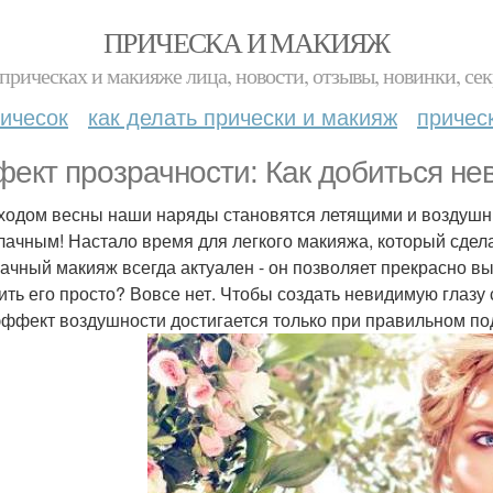
ПРИЧЕСКА И МАКИЯЖ
прическах и макияже лица, новости, отзывы, новинки, сек
ичесок
как делать прически и макияж
причес
ект прозрачности: Как добиться не
ходом весны наши наряды становятся летящими и воздушным
лачным! Настало время для легкого макияжа, который сдел
ачный макияж всегда актуален - он позволяет прекрасно вы
ить его просто? Вовсе нет. Чтобы создать невидимую глазу
эффект воздушности достигается только при правильном по