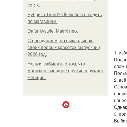
сетях.
Рубрика Trend? Ой люблю я ходить
по магазинам!
Dafunkystyle. Matrix neo.
С опозданием, но выкладываю
своих первых красоток выпускниц
1. изб
2026 год.
Подво
Нельзя забывать о том, что
сложн
маникюр - мощное оружие в руках у
Польз
женщин!
2. всё
Основ
напри
нанес
Однак
3. пр
Выбир