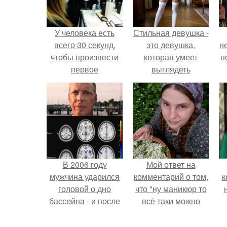
У человека есть
Стильная девушка -
всего 30 секунд,
это девушка,
н
чтобы произвести
которая умеет
п
первое
выглядеть
впечатление и оно
привлекательно и
может остаться еще
элегантно в любои
на несколько лет.
ситуации.
В 2006 году
Мой ответ на
мужчина ударился
комментарий о том,
к
головой о дно
что "ну маникюр то
бассейна - и после
всё таки можно
этого его жизнь
было бы сделать.
изменилась самым