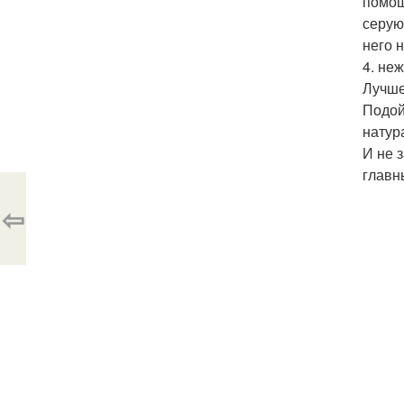
помощ
серую
него 
4. не
Лучше
Подой
натур
И не 
главн
⇦