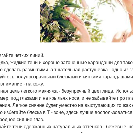
егайте четких линий.
дка, жидкие тени и хорошо заточенные карандаши для таког
о сделать размытыми, а тщательная растушевка - одно из 
уйтесь полупрозрачными блесками и мягкими карандашами
 внимание - на кожу.
ная цель легкого макияжа - безупречный цвет лица. Исполь
мер, под глазами и на крыльях носа, и не забывайте про 
ения. Легкое сияние будет уместно на выступающих точках с
о избегайте блеска в Т - зоне, здесь лучше воспользовать
иродное сияние глаз.
айте тени сдержанных натуральных оттенков - бежевые, неж