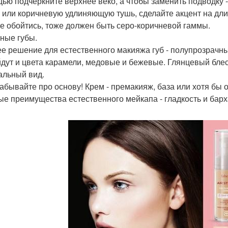
ью подчеркните верхнее веко, а чтобы заменить подводку 
 или коричневую удлиняющую тушь, сделайте акцент на длин
не обойтись, тоже должен быть серо-коричневой гаммы.
жные губы.
е решение для естественного макияжа губ - полупрозрачный
дут и цвета карамели, медовые и бежевые. Глянцевый блес
альный вид.
забывайте про основу! Крем - премакияж, база или хотя б
ые преимущества естественного мейкапа - гладкость и барх