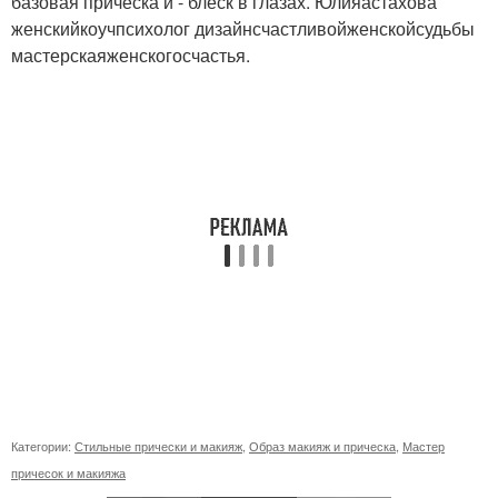
базовая причёска и - блеск в глазах. Юлияастахова
женскийкоучпсихолог дизайнсчастливойженскойсудьбы
мастерскаяженскогосчастья.
Категории:
Стильные прически и макияж
,
Образ макияж и прическа
,
Мастер
причесок и макияжа