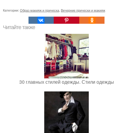
Категории:
Образ макияж и прическа
,
Вечерние прически и макияж
Читайте также
30 главных стилей одежды. Стили одежды