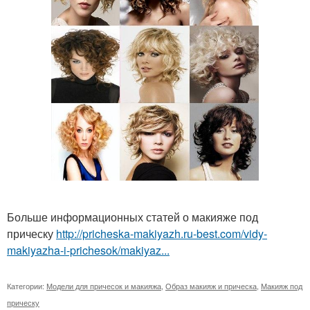
Больше информационных статей о макияже под
прическу
http://pricheska-makiyazh.ru-best.com/vidy-
makiyazha-i-prichesok/makiyaz...
Категории:
Модели для причесок и макияжа
,
Образ макияж и прическа
,
Макияж под
прическу