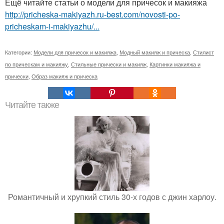
Ещё читайте статьи о модели для причесок и макияжа
http://pricheska-makiyazh.ru-best.com/novosti-po-
pricheskam-i-makiyazhu/...
Категории:
Модели для причесок и макияжа
,
Модный макияж и прическа
,
Стилист
по прическам и макияжу
,
Стильные прически и макияж
,
Картинки макияжа и
прически
,
Образ макияж и прическа
Читайте также
Романтичный и хрупкий стиль 30-х годов с джин харлоу.