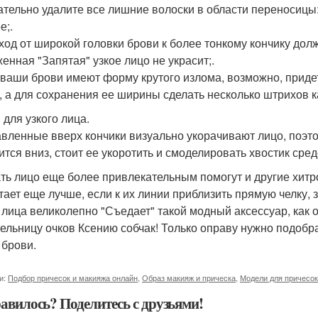
ательно удалите все лишние волоски в области переносицы: 
е;.
ход от широкой головки брови к более тонкому кончику дол
енная "Запятая" узкое лицо не украсит;.
 ваши брови имеют форму крутого излома, возможно, приде
, а для сохранения ее ширины сделать несколько штрихов 
 для узкого лица.
вленные вверх кончики визуально укорачивают лицо, поэт
ится вниз, стоит ее укоротить и смоделировать хвостик сре
ть лицо еще более привлекательным помогут и другие хитр
тает еще лучше, если к их линии приблизить прямую челку
 лица великолепно "Съедает" такой модный аксессуар, как о
ельницу очков Ксению собчак! Только оправу нужно подобра
 брови.
и:
Подбор причесок и макияжа онлайн
,
Образ макияж и прическа
,
Модели для причесок
авилось? Поделитесь с друзьями!