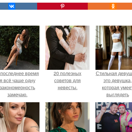
 последнее время
20 полезных
Стильная девуш
я всё чаще одну
советов для
это девушка,
закономерность
невесты.
которая умее
замечаю.
выглядеть
привлекательн
элегантно в лю
ситуации.