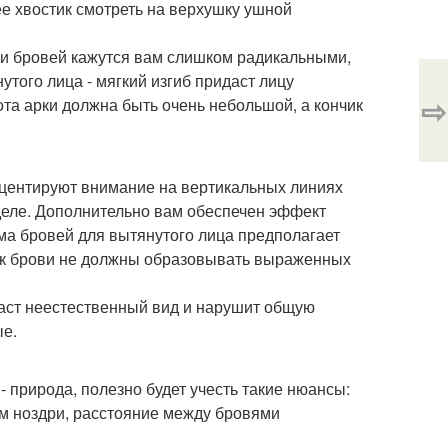
ее хвостик смотреть на верхушку ушной
нии бровей кажутся вам слишком радикальными,
того лица - мягкий изгиб придаст лицу
⇨
ота арки должна быть очень небольшой, а кончик
кцентируют внимание на вертикальных линиях
 деле. Дополнительно вам обеспечен эффект
ма бровей для вытянутого лица предполагает
чик брови не должны образовывать выраженных
даст неестественный вид и нарушит общую
ые.
 природа, полезно будет учесть такие нюансы:
ем ноздри, расстояние между бровями