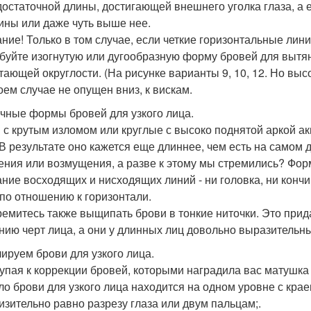
достаточной длины, достигающей внешнего уголка глаза, а 
ины или даже чуть выше нее.
ние! Только в том случае, если четкие горизонтальные ли
буйте изогнутую или дугообразную форму бровей для вытяну
тающей округлости. (На рисунке варианты 9, 10, 12. Но выс
коем случае не опущен вниз, к вискам.
чные формы бровей для узкого лица.
 с крутым изломом или круглые с высоко поднятой аркой а
 В результате оно кажется еще длиннее, чем есть на самом
ения или возмущения, а разве к этому мы стремились? Фор
ание восходящих и нисходящих линий - ни головка, ни кон
 по отношению к горизонтали.
ремитесь также выщипать брови в тонкие ниточки. Это при
нию черт лица, а они у длинных лиц довольно выразительн
ируем брови для узкого лица.
упая к коррекции бровей, которыми наградила вас матушка -
ло брови для узкого лица находится на одном уровне с кра
изительно равно разрезу глаза или двум пальцам;.