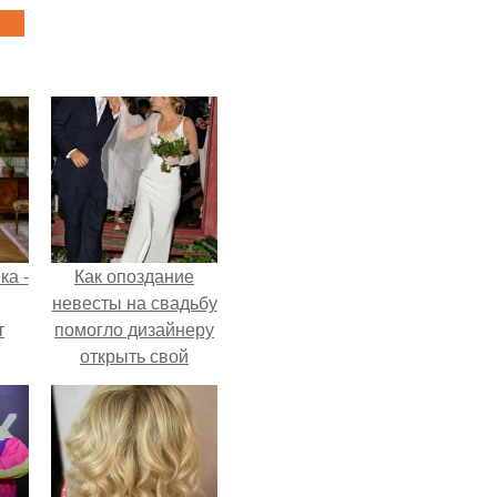
ка -
Как опоздание
невесты на свадьбу
т
помогло дизайнеру
открыть свой
о и
бренд.
бои