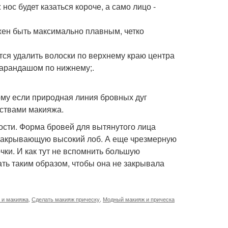
нос будет казаться короче, а само лицо -
жен быть максимально плавным, четко
тся удалить волоски по верхнему краю центра
карандашом по нижнему;.
ому если природная линия бровных дуг
дствами макияжа.
ости. Форма бровей для вытянутого лица
, закрывающую высокий лоб. А еще чрезмерную
чки. И как тут не вспомнить большую
ть таким образом, чтобы она не закрывала
 и макияжа
,
Сделать макияж прическу
,
Модный макияж и прическа