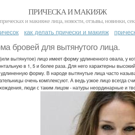
ПРИЧЕСКА И МАКИЯЖ
прическах и макияже лица, новости, отзывы, новинки, сек
ичесок
как делать прически и макияж
причес
ма бровей для вытянутого лица.
 (или вытянутое) лицо имеет форму удлиненного овала, у к
онтальную в 1, 5 и более раза. Для него характерны высоки
 удлиненную форму. В народе вытянутые лица часто назыв
ательницы очень комплексуют. А ведь узкое лицо всегда сч
хождения, люди с таким лицом - натуры неординарные и т