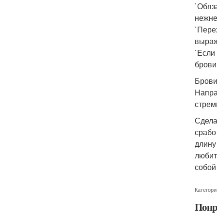
`Обяз
нежне
`Пере
выраж
`Если
брови
Брови
Напра
стрем
Сдела
срабо
длину
любит
собой
Категори
Понр