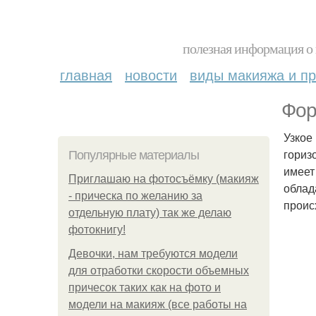
полезная информация о 
главная
новости
виды макияжа и пр
Фор
Узкое
гориз
Популярные материалы
имеет
Приглашаю на фотосъёмку (макияж
облад
- прическа по желанию за
проис
отдельную плату) так же делаю
фотокнигу!
Девочки, нам требуются модели
для отработки скорости объемных
причесок таких как на фото и
модели на макияж (все работы на