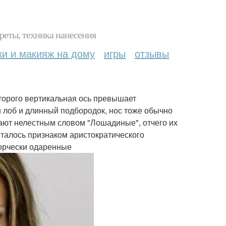
реты, техника нанесения
ки и макияж на дому
игры
отзывы
оторого вертикальная ось превышает
й лоб и длинный подбородок, нос тоже обычно
ают нелестным словом "Лошадиные", отчего их
италось признаком аристократического
ворчески одаренные