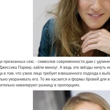
ди признанных секс - символов современности дам с удлин
Джессика Паркер, кайли миноуг. А ведь эти звёзды ничуть 
а в том, что узкое лицо требует взвешенного подхода к вы
льно укорачивать его. То же касается и формы бровей для
рительно нивелируют разницу в пропорциях.