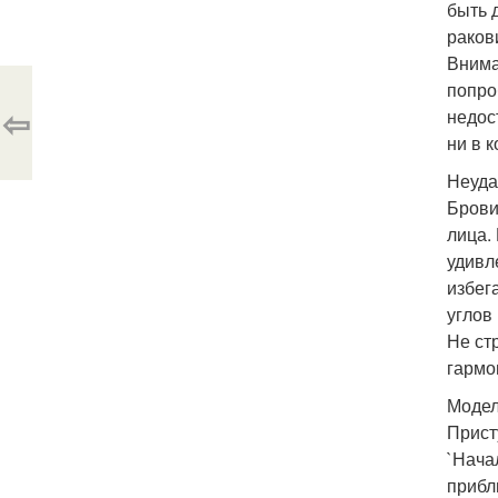
быть 
раков
Внима
попро
⇦
недос
ни в 
Неуда
Брови
лица.
удивл
избег
углов
Не ст
гармо
Модел
Прист
`Нача
прибл