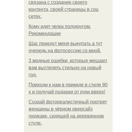
связана с создание своего
контента, своей страницы в соц
сетях.
Кому идет челка полукругом.
Рекомендации
Щас приедут меня выкупать а тут
очередь на фотосессию со мной.
3 модные ошибки, которые мешают
вам выглядеть стильно на новый
год.
Приходи к нам в прикиде в стиле 90
х и получай подарки от руки вверх!
Создай фотореалистичный портрет
женщины в чёрном оверсайз
пиджаке, сидящей на деревянном
стуле.