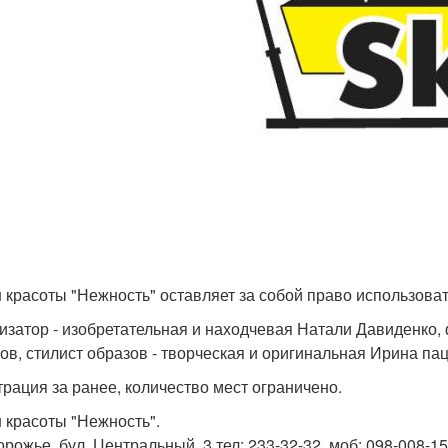
 красоты "Нежность" оставляет за собой право использова
изатор - изобретательная и находчевая Натали Давиденко,
ов, стилист образов - творческая и оригинальная Ирина па
трация за ранее, количество мест ограничено.
 красоты "Нежность".
орожье, бул. Центральный, 3 тел: 233-32-32, моб: 098-008-15