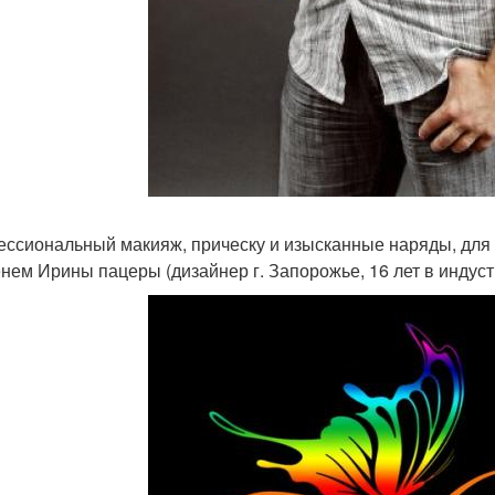
ссиональный макияж, прическу и изысканные наряды, для в
нем Ирины пацеры (дизайнер г. Запорожье, 16 лет в индус