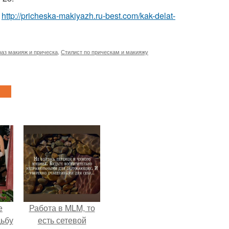
т
http://pricheska-makiyazh.ru-best.com/kak-delat-
аз макияж и прическа
,
Стилист по прическам и макияжу
е
Работа в MLM, то
дьбу
есть сетевой