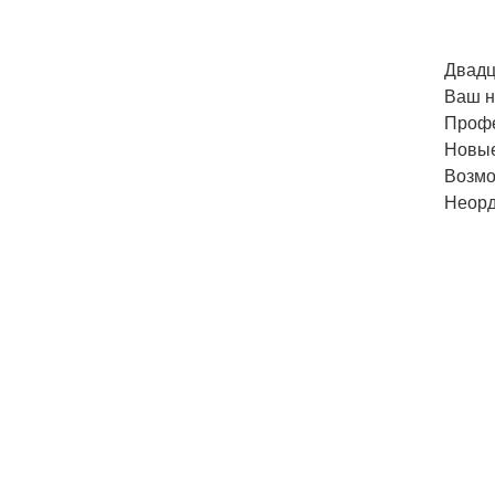
Двадц
Ваш н
Профе
Новые
Возмо
Неорд