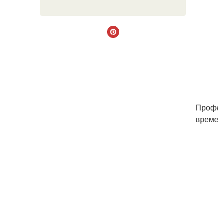
Профе
време