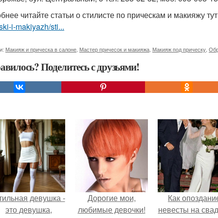
бнее читайте статьи о стилисте по прическам и макияжу ту
ski-i-makiyazh/sti...
и:
Макияж и прическа в салоне
,
Мастер причесок и макияжа
,
Макияж под прическу
,
Обр
авилось? Поделитесь с друзьями!
тильная девушка -
Дорогие мои,
Как опоздани
это девушка,
любимые девочки!
невесты на сва