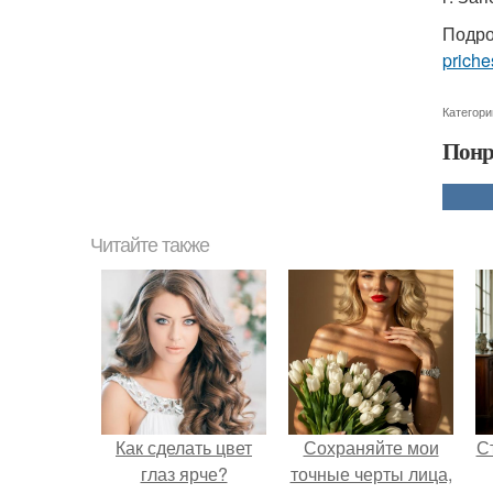
Подро
priche
Категори
Понр
Читайте также
Как сделать цвет
Сохраняйте мои
С
глаз ярче?
точные черты лица,