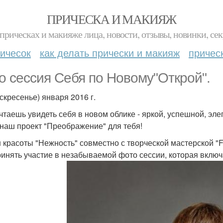
ПРИЧЕСКА И МАКИЯЖ
прическах и макияже лица, новости, отзывы, новинки, сек
ичесок
как делать прически и макияж
причес
о сессия Себя по Новому"Открой".
оскресенье) января 2016 г.
чтаешь увидеть себя в новом облике - яркой, успешной, эл
 наш проект "Преображение" для тебя!
 красоты "Нежность" совместно с творческой мастерской "Fa
ринять участие в незабываемой фото сессии, которая включа