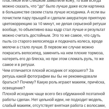
пластикой или слишком замылили кожу, то вам всегда
можно сказать, что "до" было лучше даже если картинка
в большинстве своем стала лучше исходника. А если вы
почистили пару прыщей и сделали аккуратную приятную
цветокоррекцию за 10 минут, не делая серьезной ретуши
вообще, то объективно ваш кадр стал лучше и результат
можно считать достойным. Это то же самое, что сдуть
пыль со старого велосипеда и подкачать колеса, вроде
мелочи а стало лучше. В первом же случае можно
покрасить велосипед, заменить на нем плохие тормоза,
натереть его до блеска, но при этом сломать руль, то же
самое и в ретуши.
Чем отличается плохой исходник от хорошего? За
ретушь какой фотографии вы бы не рекомендовали
браться? Почему? Какую роль играют макияж, причёска,
освещение?
Плохой исходник чаще всего без обдуманной поэтапной
работы сделан. Нет цельной идеи, не подходит модель,
слабый макияж, отсутствует внятная работа с волосами,