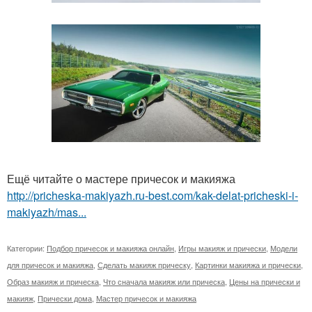
Ещё читайте о мастере причесок и макияжа
http://pricheska-makiyazh.ru-best.com/kak-delat-pricheski-i-
makiyazh/mas...
Категории:
Подбор причесок и макияжа онлайн
,
Игры макияж и прически
,
Модели
для причесок и макияжа
,
Сделать макияж прическу
,
Картинки макияжа и прически
,
Образ макияж и прическа
,
Что сначала макияж или прическа
,
Цены на прически и
макияж
,
Прически дома
,
Мастер причесок и макияжа