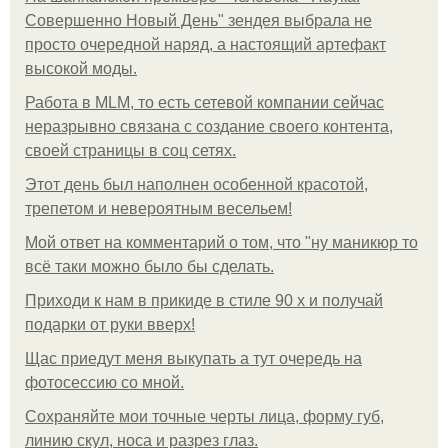
Совершенно Новый День" зендея выбрала не
просто очередной наряд, а настоящий артефакт
высокой моды.
Работа в MLM, то есть сетевой компании сейчас
неразрывно связана с создание своего контента,
своей страницы в соц сетях.
Этот день был наполнен особенной красотой,
трепетом и невероятным весельем!
Мой ответ на комментарий о том, что "ну маникюр то
всё таки можно было бы сделать.
Приходи к нам в прикиде в стиле 90 х и получай
подарки от руки вверх!
Щас приедут меня выкупать а тут очередь на
фотосессию со мной.
Сохраняйте мои точные черты лица, форму губ,
линию скул, носа и разрез глаз.