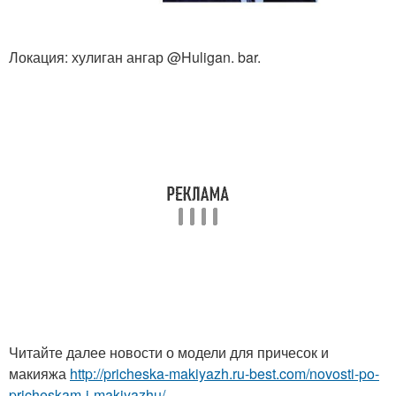
Локация: хулиган ангар @Huligan. bar.
Читайте далее новости о модели для причесок и
макияжа
http://pricheska-makiyazh.ru-best.com/novosti-po-
pricheskam-i-makiyazhu/...