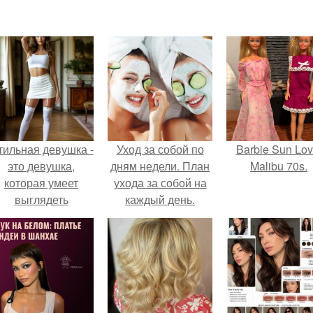
тильная девушка -
Уход за собой по
Barbie Sun Lov
это девушка,
дням недели. План
Malibu 70s.
которая умеет
ухода за собой на
выглядеть
каждый день.
привлекательно и
легантно в любои
ситуации.