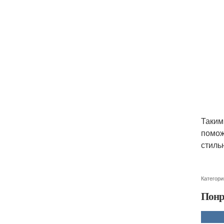
Таким
помож
стиль
Категори
Понр