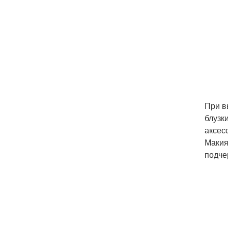
При в
блузк
аксес
Макия
подче