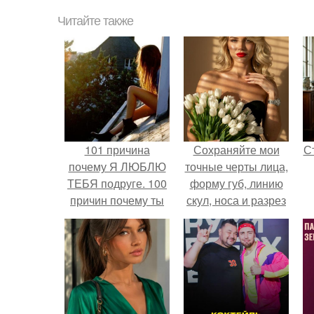
Читайте также
101 причина
Сохраняйте мои
С
почему Я ЛЮБЛЮ
точные черты лица,
ТЕБЯ подруге. 100
форму губ, линию
причин почему ты
скул, носа и разрез
моя лучшая
глаз.
подруга.
э