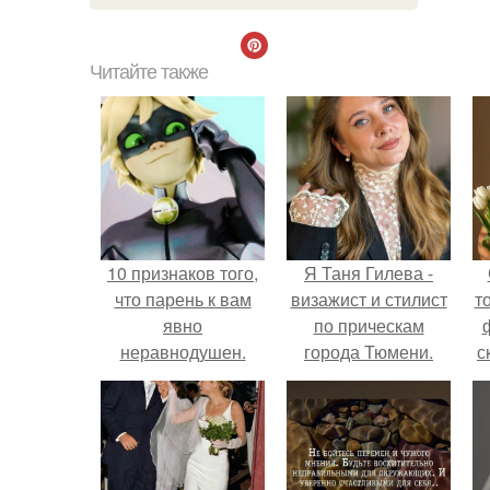
Читайте также
10 признаков того,
Я Таня Гилева -
что парень к вам
визажист и стилист
т
явно
по прическам
неравнодушен.
города Тюмени.
с