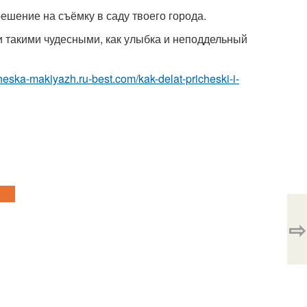
решение на съёмку в саду твоего города.
ки такими чудесными, как улыбка и неподдельный
icheska-makiyazh.ru-best.com/kak-delat-pricheski-i-
⇨