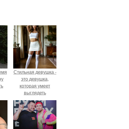
емя
Стильная девушка -
ну
это девушка,
ть
которая умеет
выглядеть
привлекательно и
элегантно в любои
ситуации.