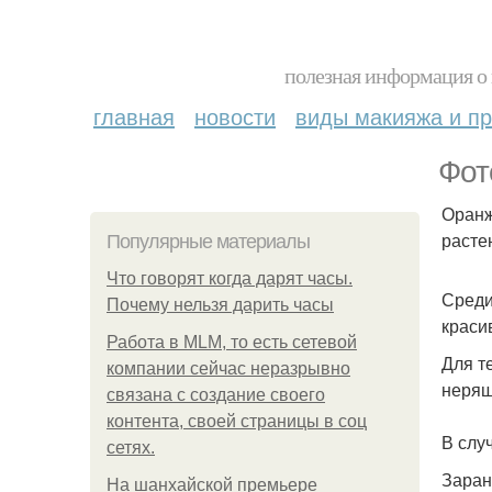
полезная информация о 
главная
новости
виды макияжа и пр
Фот
Оранж
расте
Популярные материалы
Что говорят когда дарят часы.
Среди
Почему нельзя дарить часы
краси
Работа в MLM, то есть сетевой
Для т
компании сейчас неразрывно
неряш
связана с создание своего
контента, своей страницы в соц
В слу
сетях.
Заран
На шанхайской премьере