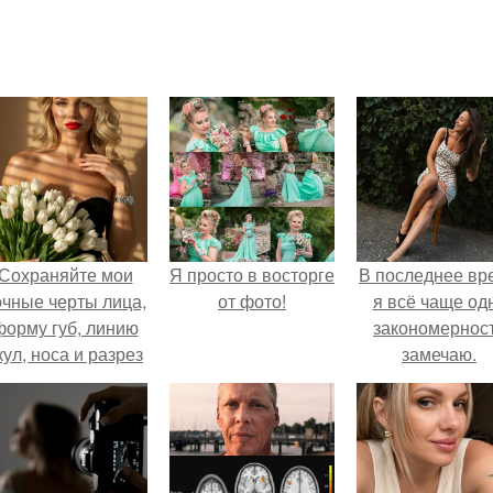
Сохраняйте мои
Я просто в восторге
В последнее вр
очные черты лица,
от фото!
я всё чаще од
форму губ, линию
закономернос
кул, носа и разрез
замечаю.
глаз.