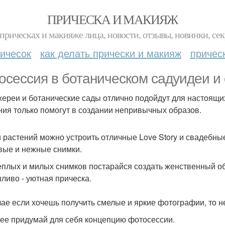
ПРИЧЕСКА И МАКИЯЖ
прическах и макияже лица, новости, отзывы, новинки, сек
ичесок
как делать прически и макияж
причес
осессия в ботаническом садуидеи и
ереи и ботанические сады отлично подойдут для настоящи
ния только помогут в создании непривычных образов.
 растений можно устроить отличные Love Story и свадебные
вые и нежные снимки.
еплых и милых снимков постарайся создать женственный об
ливо - уютная прическа.
чае если хочешь получить смелые и яркие фотографии, то н
ее придумай для себя концепцию фотосессии.