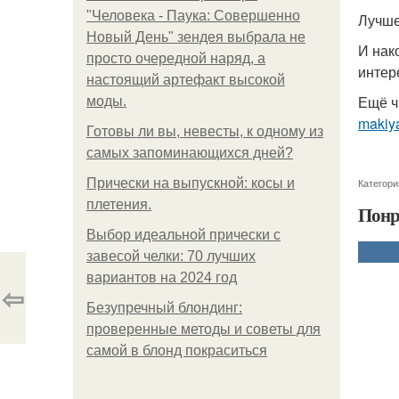
"Человека - Паука: Совершенно
Лучше
Новый День" зендея выбрала не
И нак
просто очередной наряд, а
интер
настоящий артефакт высокой
Ещё ч
моды.
makiya
Готовы ли вы, невесты, к одному из
самых запоминающихся дней?
Прически на выпускной: косы и
Категори
плетения.
Понр
Выбор идеальной прически с
завесой челки: 70 лучших
вариантов на 2024 год
⇦
Безупречный блондинг:
проверенные методы и советы для
самой в блонд покраситься