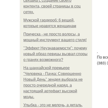
связана с создание своего
контента, своей страницы в соц
сетях.
Мужской гардероб: 6 вещей,
которые нравятся женщинам
Прическа - не просто волосы, а
мощный инструмент вашего стиля!
"Эффект Неузнаваемости": почему
.
новый образ певицы вызвал споры
По вс
о гранях возможного?
(383) 
На шанхайской премьере
"Человека - Паука: Совершенно
Новый День" зендея выбрала не
просто очередной наряд, а
настоящий артефакт высокой
моды.
Улыбка - это не мелочь, а деталь,