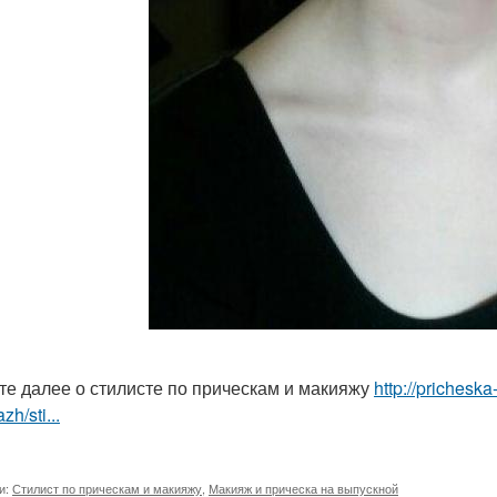
те далее о стилисте по прическам и макияжу
http://prichesk
zh/sti...
и:
Стилист по прическам и макияжу
,
Макияж и прическа на выпускной