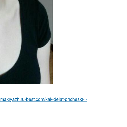
a-makiyazh.ru-best.com/kak-delat-pricheski-i-