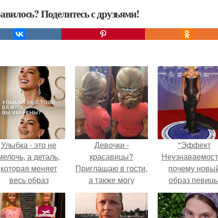
авилось? Поделитесь с друзьями!
Улыбка - это не
Девочки -
"Эффект
мелочь, а деталь,
красавицы?
Неузнаваемост
которая меняет
Приглашаю в гости,
почему новы
весь образ
а также могу
образ певиц
человека.
приехать к вам (по
вызвал споры
городу).
гранях
возможного?