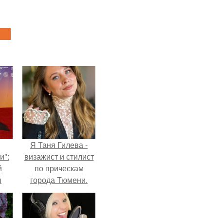
Я Таня Гилева -
и":
визажист и стилист
й
по прическам
ы
города Тюмени.
 о