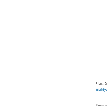
Читай
makiya
Категори