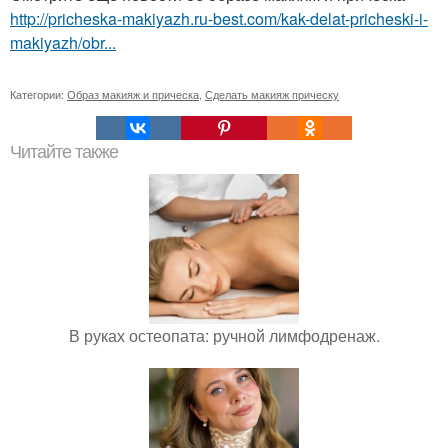
http://pricheska-makiyazh.ru-best.com/kak-delat-pricheski-i-
makiyazh/obr...
Категории:
Образ макияж и прическа
,
Сделать макияж прическу
Читайте также
В руках остеопата: ручной лимфодренаж.