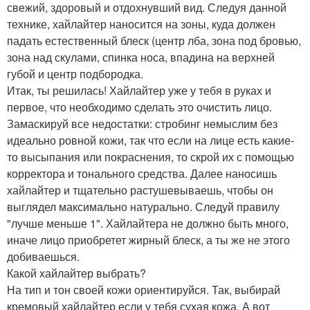
свежий, здоровый и отдохнувший вид. Следуя данной
технике, хайлайтер наносится на зоны, куда должен
падать естественный блеск (центр лба, зона под бровью,
зона над скулами, спинка носа, впадина на верхней
губой и центр подбородка.
Итак, ты решилась! Хайлайтер уже у тебя в руках и
первое, что необходимо сделать это очистить лицо.
Замаскируй все недостатки: стробинг немыслим без
идеально ровной кожи, так что если на лице есть какие-
то высыпания или покраснения, то скрой их с помощью
корректора и тонального средства. Далее наносишь
хайлайтер и тщательно растушевываешь, чтобы он
выглядел максимально натурально. Следуй правилу
"лучше меньше 1". Хайлайтера не должно быть много,
иначе лицо приобретет жирный блеск, а ты же не этого
добиваешься.
Какой хайлайтер выбрать?
На тип и тон своей кожи ориентируйся. Так, выбирай
кремовый хайлайтер если у тебя сухая кожа. А вот