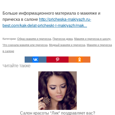
Больше информационного материала о макияже и
прическа в салоне
http://pricheska-makiyazh.ru-
best.com/kak-delat-pricheski-i-makiyazh/mak...
Категории:
Образ макияж и прическа
,
Прически дома
,
Макияж и прическа в школу
,
Что сначала макияж или прическа
,
Модный макияж и прическа
,
Макияж и прическа
в салоне
Читайте также
Салон красоты "Лик" поздравляет вас?