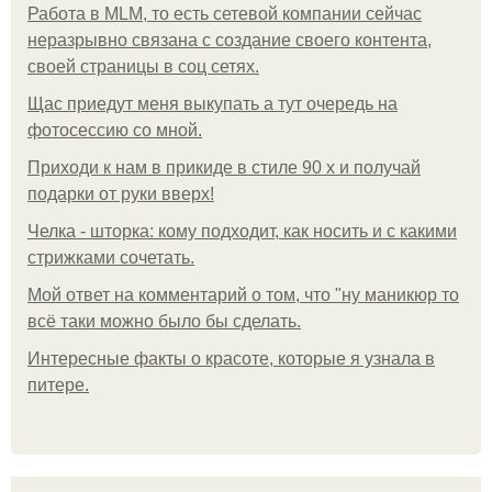
Работа в MLM, то есть сетевой компании сейчас
неразрывно связана с создание своего контента,
своей страницы в соц сетях.
Щас приедут меня выкупать а тут очередь на
фотосессию со мной.
Приходи к нам в прикиде в стиле 90 х и получай
подарки от руки вверх!
Челка - шторка: кому подходит, как носить и с какими
стрижками сочетать.
Мой ответ на комментарий о том, что "ну маникюр то
всё таки можно было бы сделать.
Интересные факты о красоте, которые я узнала в
питере.