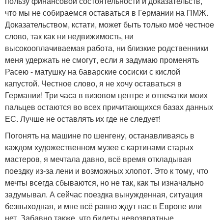
пользу финансовой состоятельности и доказательств,
что мы не собираемся оставаться в Германии на ПМЖ.
Доказательством, кстати, может быть только моё честное
слово, так как ни недвижимость, ни
высокооплачиваемая работа, ни близкие родственники
меня удержать не смогут, если я задумаю променять
Расею - матушку на баварские сосиски с кислой
капустой. Честное слово, я не хочу оставаться в
Германии! Три часа в визовом центре и отпечатки моих
пальцев остаются во всех причитающихся базах данных
ЕС. Лучше не оставлять их где не следует!
Погонять на машине по шенгену, останавливаясь в
каждом художественном музее с картинами старых
мастеров, я мечтала давно, всё время откладывая
поездку из-за лени и возможных хлопот. Это к тому, что
мечты всегда сбываются, но не так, как ты изначально
задумывал. А сейчас поездка вынужденная, ситуация
безвыходная, и мне всё равно ждут нас в Европе или
нет. Забавно также, что билеты невозвратные,