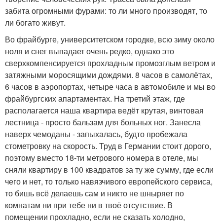
забита огромными фурами: то ли много производят, то
ли богато живут.
Во фрайбурге, университетском городке, всю зиму около
ноля и снег выпадает очень редко, однако это
сверхкомпенсируется прохладным промозглым ветром и
затяжными моросящими дождями. 8 часов в самолётах,
6 часов в аэропортах, четыре часа в автомобиле и мы во
фрайбургских апартаментах. На третий этаж, где
располагается наша квартира ведёт крутая, винтовая
лестница - просто бальзам для больных ног. Занесла
наверх чемоданы - запыхалась, будто пробежала
стометровку на скорость. Труд в Германии стоит дорого,
поэтому вместо 18-ти метрового номера в отеле, мы
сняли квартиру в 100 квадратов за ту же сумму, где если
чего и нет, то только навязчивого европейского сервиса,
то бишь всё делаешь сам и никто не шныряет по
комнатам ни при тебе ни в твоё отсутствие. В
помещении прохладно, если не сказать холодно,