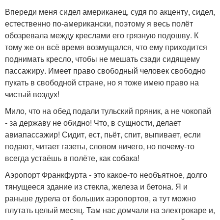
Впереди меня сидел американец, судя по акценту, сидел,
естественно по-американски, поэтому я весь полёт
обозревала между креслами его грязную подошву. К
тому же он всё время возмущался, что ему приходится
поднимать кресло, чтобы не мешать сзади сидящему
пассажиру. Имеет право свободный человек свободно
пукать в свободной стране, но я тоже имею право на
чистый воздух!
Мило, что на обед подали тульский пряник, а не чокопай
- за державу не обидно! Что, в сущности, делает
авиапассажир! Сидит, ест, пьёт, спит, выпивает, если
подают, читает газеты, словом ничего, но почему-то
всегда устаёшь в полёте, как собака!
Аэропорт Франкфурта - это какое-то необъятное, долго
тянущееся здание из стекла, железа и бетона. Я и
раньше дурела от больших аэропортов, а тут можно
плутать целый месяц. Там нас домчали на электрокаре и,