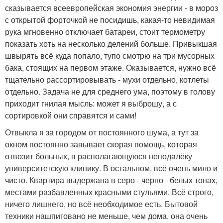
сказывается всеевропейская экономия энергии - в мороз
с открытой форточкой не посидишь, какая-то невидимая
рука мгновенно отключает батареи, стоит термометру
показать хоть на несколько делений больше. Привыкшая
швырять всё куда попало, тупо смотрю на три мусорных
бака, стоящих на первом этаже. Оказывается, нужно всё
тщательно рассортировывать - мухи отдельно, котлеты
отдельно. Задача не для среднего ума, поэтому в голову
приходит гнилая мысль: может я выброшу, а с
сортировкой они справятся и сами!
Отвыкла я за городом от постоянного шума, а тут за
окном постоянно завывает скорая помощь, которая
отвозит больных, в располагающуюся неподалёку
университетскую клинику. В остальном, всё очень мило и
чисто. Квартира выдержана в серо - черно - белых тонах,
местами разбавленных красными стульями. Всё строго,
ничего лишнего, но всё необходимое есть. Бытовой
техники нашпиговано не меньше, чем дома, она очень