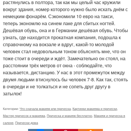
растянулись в полтора, так как мы целый час кружили
вокруг здания, номер которого нужно было искать днём с
немецким фонарём. Сэкономили 10 евро на такси,
теперь экономлю на синем лаке для сбитых ногтей.
Дешёвая обувь, она и в Германии дешёвая обувь. Чтобы
узнать, где находится прокатная компания, подошла к
справочному на вокзале и вдруг, какой-то молодой
человек стал недовольным тоном объяснять мне, что он
тоже стоит в очереди и ждёт. Замечательно он стоял, на
расстоянии трёх метров от окна - соблюдайте, что
называется, дистанцию. У нас в этот промежуток между
двумя людьми втиснулось бы человек 7-8. Как так, стоять
в очереди и не толкаться и не сопеть друг другу в
затылок!
Категории:
Что сначала макияж или прическа
,
Картинки макияжа и прически
,
Мастер причесок и макияжа
,
Прическа и макияж бесплатно
,
Макияж и прическа в
салоне
,
Прически дома