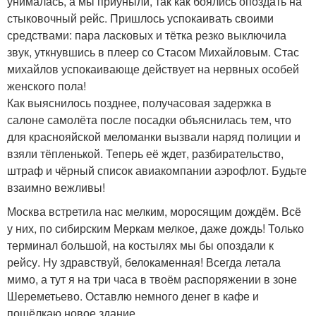
унималась, а мы приуныли, так как боялись опоздать на
стыковочный рейс. Пришлось успокаивать своими
средствами: пара ласковых и тётка резко выключила
звук, уткнувшись в плеер со Стасом Михайловым. Стас
михайлов успокаивающе действует на нервных особей
женского пола!
Как выяснилось позднее, получасовая задержка в
салоне самолёта после посадки объяснилась тем, что
для краснояйской меломанки вызвали наряд полиции и
взяли тёпленькой. Теперь её ждет, разбирательство,
штраф и чёрный список авиакомпании аэрофлот. Будьте
взаимно вежливы!
Москва встретила нас мелким, моросящим дождём. Всё
у них, по сибирским Меркам мелкое, даже дождь! Только
терминал большой, на костылях мы бы опоздали к
рейсу. Ну здравствуй, белокаменная! Всегда летала
мимо, а тут я на три часа в твоём распоряжении в зоне
Шереметьево. Оставлю немного денег в кафе и
пощёлкаю новое здание.