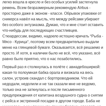
легко вошла в кресло и без особых усилий застегнула
ремень. Всем безразмерным рекомендую Airbus -
просторно даже в эконом - классе. Обрывок упаковки от
сникерса навёл на мысль, что между рейсами убирают
без особого энтузиазма. Думаю, что и мне стоит оставить
что-нибудь для последующих счастливцев.
Стюардессам, видимо, надоело истошно кричать "Рыба -
Мясо - Курица", поэтому всем предварительно выдали
меню на глянцевой бумаге. Оказывается, всё решаемо и
просто. И хотя, в наличии было не всё, что указано, всё
равно было приятно, что о нас позаботились.
Первый раз я столкнулась в полёте с авиадебоширкой:
какая-то полоумная бабка орала и визжала на весь
салон, устроив скандал с бортпроводником. Что ей
недодали, недолили и не так сказали мне не ведомо,
только она не заткнулась и после письменного
предупреждения от капитана воздушного судна о снятии
с рейса и экстренной посадке в другом городе. Баба не