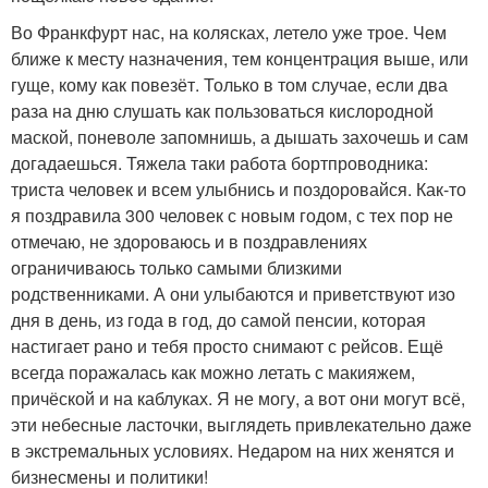
Во Франкфурт нас, на колясках, летело уже трое. Чем
ближе к месту назначения, тем концентрация выше, или
гуще, кому как повезёт. Только в том случае, если два
раза на дню слушать как пользоваться кислородной
маской, поневоле запомнишь, а дышать захочешь и сам
догадаешься. Тяжела таки работа бортпроводника:
триста человек и всем улыбнись и поздоровайся. Как-то
я поздравила 300 человек с новым годом, с тех пор не
отмечаю, не здороваюсь и в поздравлениях
ограничиваюсь только самыми близкими
родственниками. А они улыбаются и приветствуют изо
дня в день, из года в год, до самой пенсии, которая
настигает рано и тебя просто снимают с рейсов. Ещё
всегда поражалась как можно летать с макияжем,
причёской и на каблуках. Я не могу, а вот они могут всё,
эти небесные ласточки, выглядеть привлекательно даже
в экстремальных условиях. Недаром на них женятся и
бизнесмены и политики!