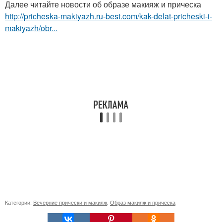
Далее читайте новости об образе макияж и прическа
http://pricheska-makiyazh.ru-best.com/kak-delat-pricheski-i-
makiyazh/obr...
Категории:
Вечерние прически и макияж
,
Образ макияж и прическа