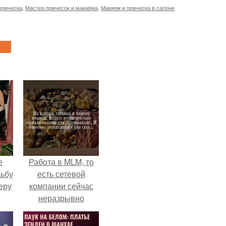
прическа
,
Мастер причесок и макияжа
,
Макияж и прическа в салоне
е
Работа в MLM, то
дьбу
есть сетевой
еру
компании сейчас
неразрывно
связана с создание
своего контента,