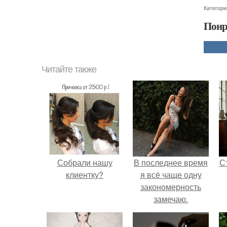
Категори
Понр
Читайте также
Собрали нашу
В последнее время
С
клиентку?
я всё чаще одну
закономерность
замечаю.
э