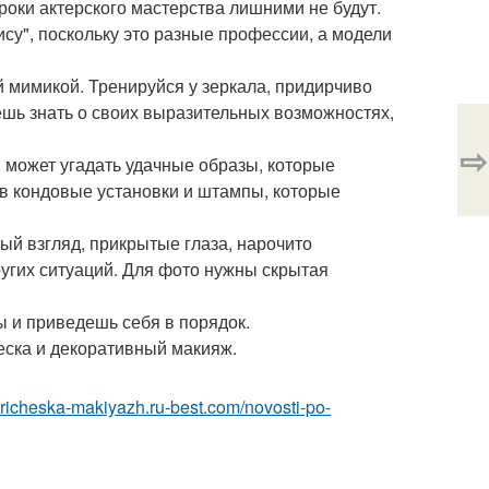
роки актерского мастерства лишними не будут.
ису", поскольку это разные профессии, а модели
й мимикой. Тренируйся у зеркала, придирчиво
шь знать о своих выразительных возможностях,
⇨
 может угадать удачные образы, которые
 в кондовые установки и штампы, которые
й взгляд, прикрытые глаза, нарочито
ругих ситуаций. Для фото нужны скрытая
ы и приведешь себя в порядок.
ческа и декоративный макияж.
/pricheska-makiyazh.ru-best.com/novosti-po-