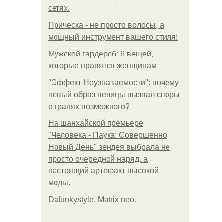
сетях.
Прическа - не просто волосы, а
мощный инструмент вашего стиля!
Мужской гардероб: 6 вещей,
которые нравятся женщинам
"Эффект Неузнаваемости": почему
новый образ певицы вызвал споры
о гранях возможного?
На шанхайской премьере
"Человека - Паука: Совершенно
Новый День" зендея выбрала не
просто очередной наряд, а
настоящий артефакт высокой
моды.
Dafunkystyle. Matrix neo.