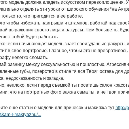
того модель должна владеть искусством перевоплощения. У
лательно отделять эти уроки от широкого обучения "на Актр
только то, что пригодится в ее работе.
ого чтобы избежать наигрыша и штампов, работай над свое
вай выражения своего лица и ракурсы. Чем больше ты буде
гче с тобой будет работать.
хо, если начинающая модель знает свои удачные ракурсы и
тит в свое портфолио. Главное, чтобы это не превратилось
рафу нелегко сломать.
ай разницу между сексуальностью и пошлостью. Агрессивны
вленные губы, позерство в стиле "я вся Твоя" оставь для д
ка, недосказанность и загадка.
но, неплохо, если перед съемкой ты посетишь салон красот
мни, что на портретных фото важна сама ты, а не твои при
ите ещё статьи о модели для причесок и макияжа тут
http:/
skam-i-makiyazhu/...