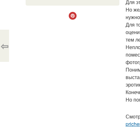
Для э
Но же
нужно 
Для т
оцени
тем ле
⇦
Непло
помес
фотог
Поним
выста
эроти
Конеч
Но по
Смотр
priche