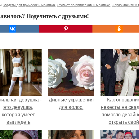
и:
Модели для причесок и макияжа
,
Стилист по прическам и макияжу
,
Образ макияж и 
авилось? Поделитесь с друзьями!
тильная девушка -
Дивные украшения
Как опоздани
это девушка,
для волос.
невесты на сва
которая умеет
помогло дизайн
выглядеть
открыть свой
привлекательно и
бренд.
легантно в любои