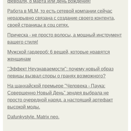
февраля, 8 марта или день рождения!
Работа в MLM, то есть сетевой компании сейчас
неразрывно связана с создание своего контента,
своей страницы в соц сетях.
Прическа - не просто волосы, а мощный инструмент
вашего стиля!
Мужской гардероб: 6 вещей, которые нравятся
женщинам
"Эффект Неузнаваемости": почему новый образ
певицы вызвал споры о гранях возможного?
На шанхайской премьере "Человека - Паука:
Совершенно Новый День" зендея выбрала не
просто очередной наряд, а настоящий артефакт
высокой моды.
Dafunkystyle. Matrix neo.