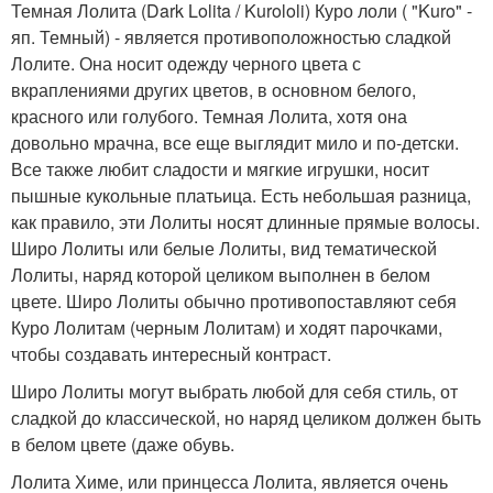
Темная Лолита (Dark Lolita / Kurololi) Куро лоли ( "Kuro" -
яп. Темный) - является противоположностью сладкой
Лолите. Она носит одежду черного цвета с
вкраплениями других цветов, в основном белого,
красного или голубого. Темная Лолита, хотя она
довольно мрачна, все еще выглядит мило и по-детски.
Все также любит сладости и мягкие игрушки, носит
пышные кукольные платьица. Есть небольшая разница,
как правило, эти Лолиты носят длинные прямые волосы.
Широ Лолиты или белые Лолиты, вид тематической
Лолиты, наряд которой целиком выполнен в белом
цвете. Широ Лолиты обычно противопоставляют себя
Куро Лолитам (черным Лолитам) и ходят парочками,
чтобы создавать интересный контраст.
Широ Лолиты могут выбрать любой для себя стиль, от
сладкой до классической, но наряд целиком должен быть
в белом цвете (даже обувь.
Лолита Химе, или принцесса Лолита, является очень