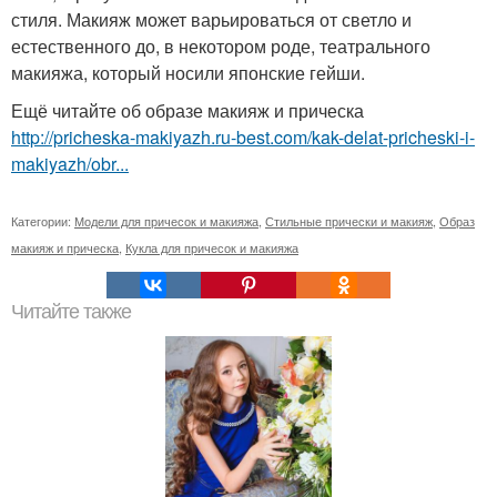
стиля. Макияж может варьироваться от светло и
естественного до, в некотором роде, театрального
макияжа, который носили японские гейши.
Ещё читайте об образе макияж и прическа
http://pricheska-makiyazh.ru-best.com/kak-delat-pricheski-i-
makiyazh/obr...
Категории:
Модели для причесок и макияжа
,
Стильные прически и макияж
,
Образ
макияж и прическа
,
Кукла для причесок и макияжа
Читайте также