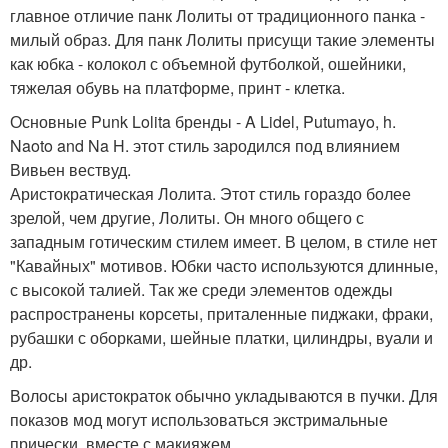
главное отличие панк Лолиты от традиционного панка -
милый образ. Для панк Лолиты присущи такие элементы
как юбка - колокол с объемной футболкой, ошейники,
тяжелая обувь на платформе, принт - клетка.
Основные Punk Lolita бренды - A Lidel, Putumayo, h.
Naoto and Na H. этот стиль зародился под влиянием
Вивьен вествуд.
Аристократическая Лолита. Этот стиль гораздо более
зрелой, чем другие, Лолиты. Он много общего с
западным готическим стилем имеет. В целом, в стиле нет
"Кавайных" мотивов. Юбки часто используются длинные,
с высокой талией. Так же среди элементов одежды
распространены корсеты, приталенные пиджаки, фраки,
рубашки с оборками, шейные платки, цилиндры, вуали и
др.
Волосы аристократок обычно укладываются в пучки. Для
показов мод могут использоваться экстримальные
прически, вместе с макияжем.