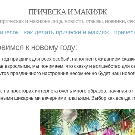
ПРИЧЕСКА И МАКИЯЖ
прическах и макияже лица, новости, отзывы, новинки, сек
ичесок
как делать прически и макияж
причес
овимся к новому году:
 год праздник для всех особый, наполнен ожиданием сказк
ав взрослыми, мы понимаем, что сказку и волшебство для 
утов праздничного настроения несомненно будет наш новог
с на просторах интернета очень много образов, начиная от 
чными шикарными вечерними платьями. Выбор как всегда то