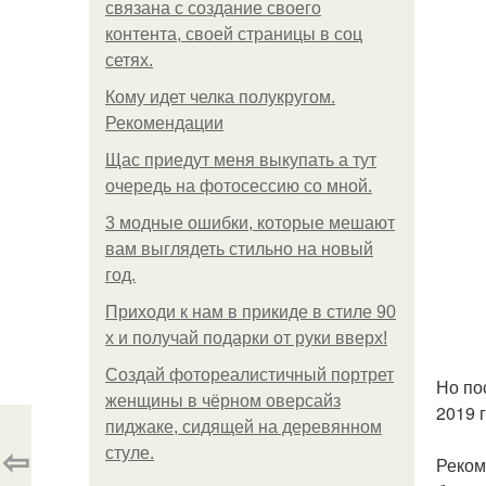
связана с создание своего
контента, своей страницы в соц
сетях.
Кому идет челка полукругом.
Рекомендации
Щас приедут меня выкупать а тут
очередь на фотосессию со мной.
3 модные ошибки, которые мешают
вам выглядеть стильно на новый
год.
Приходи к нам в прикиде в стиле 90
х и получай подарки от руки вверх!
Создай фотореалистичный портрет
Но по
женщины в чёрном оверсайз
2019 г
пиджаке, сидящей на деревянном
⇦
стуле.
Реком