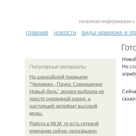
полезная информация о 
главная
новости
виды макияжа и пр
Гот
Новой
Но ст
Популярные материалы
атриб
На шанхайской премьере
"Человека - Паука: Совершенно
Сейча
Новый День" зендея выбрала не
сказо
просто очередной наряд, а
настоящий артефакт высокой
моды.
Работа в MLM, то есть сетевой
компании сейчас неразрывно