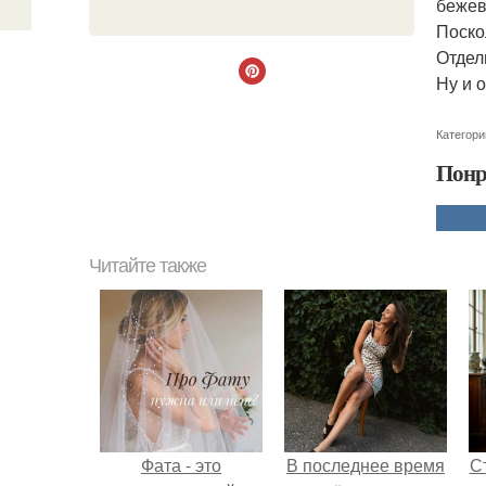
бежев
Поско
Отдел
Ну и 
Категори
Понр
Читайте также
Фата - это
В последнее время
С