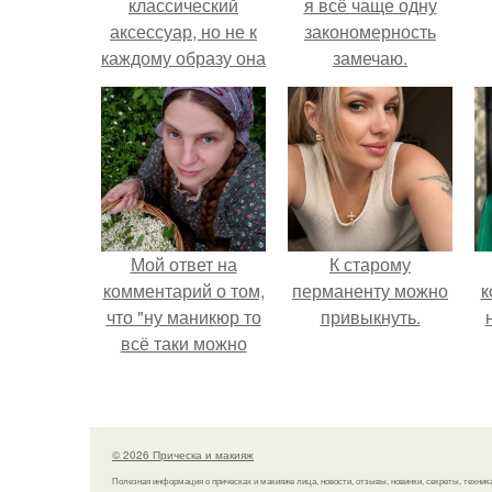
классический
я всё чаще одну
аксессуар, но не к
закономерность
каждому образу она
замечаю.
подходит.
э
Мой ответ на
К старому
комментарий о том,
перманенту можно
к
что "ну маникюр то
привыкнуть.
всё таки можно
было бы сделать.
© 2026 Прическа и макияж
Полезная информация о прическах и макияже лица, новости, отзывы, новинки, секреты, техник