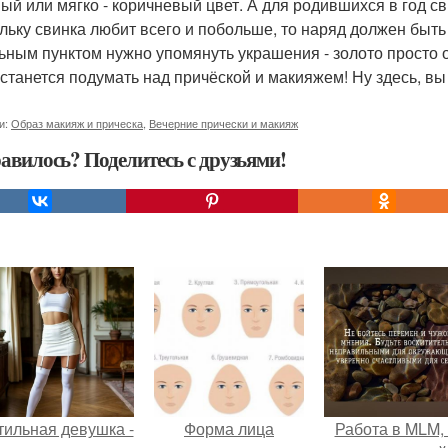
ый или мягко - коричневый цвет. А для родившихся в год с
льку свинка любит всего и побольше, то наряд должен быт
ьным пунктом нужно упомянуть украшения - золото просто о
останется подумать над причёской и макияжем! Ну здесь, вы 
и:
Образ макияж и прическа
,
Вечерние прически и макияж
авилось? Поделитесь с друзьями!
тильная девушка -
Форма лица
Работа в MLM, 