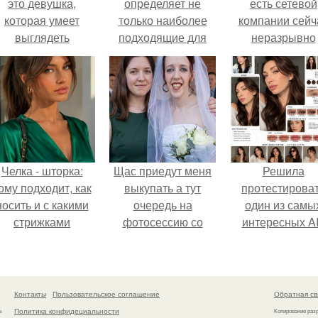
это девушка,
определяет не
есть сетевой
которая умеет
только наиболее
компании сейч
выглядеть
подходящие для
неразрывно
привлекательно и
вас брови, но также
связана с созда
легантно в любои
диктует выбор
своего контент
ситуации.
прически и
своей страниц
макияжа.
соц сетях.
Челка - шторка:
Щас приедут меня
Решила
ому подходит, как
выкупать а тут
протестирова
носить и с какими
очередь на
один из самы
стрижками
фотосессию со
интересных AI
сочетать.
мной.
промтов для бь
- анализа.
Контакты
Пользовательское соглашение
Обратная св
Политика конфидециальности
а
Копирование раз