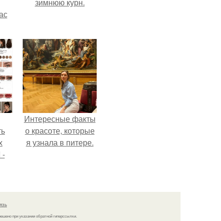
зимнюю курн.
ас
ние
а,
ы в
Интересные факты
ть
о красоте, которые
х
я узнала в питере.
 -
юти
язь
решено при указании обратной гиперссылки.