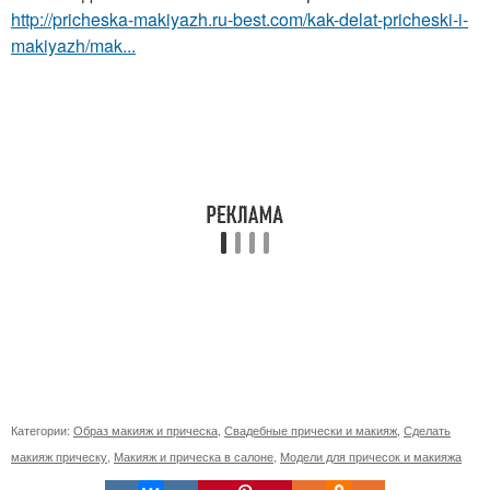
http://pricheska-makiyazh.ru-best.com/kak-delat-pricheski-i-
makiyazh/mak...
Категории:
Образ макияж и прическа
,
Свадебные прически и макияж
,
Сделать
макияж прическу
,
Макияж и прическа в салоне
,
Модели для причесок и макияжа