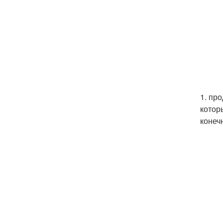
1. пр
котор
конеч