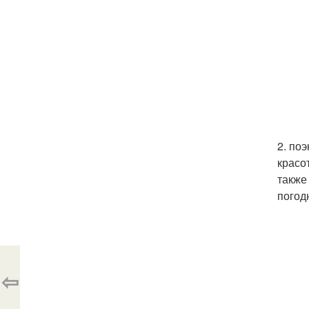
2. по
красо
также
погод
⇦