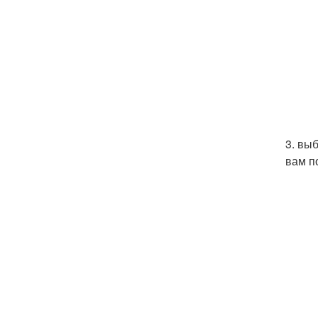
3. вы
вам п