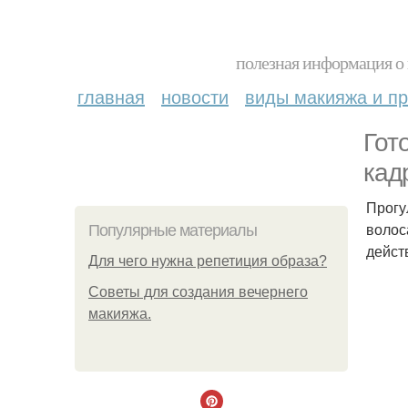
полезная информация о 
главная
новости
виды макияжа и пр
Гот
кад
Прогу
волос
Популярные материалы
дейст
Для чего нужна репетиция образа?
Советы для создания вечернего
макияжа.