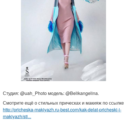
Студия: @uah_Photo модель: @Belikangelina.
Смотрите ещё о стильных прическах и макияж по ссылке
http://pricheska-makiyazh.ru-best.com/kak-delat-pricheski-i-
makiyazh/sti...