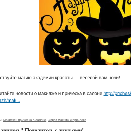
ствуйте магию академии красоты … веселой вам ночи!
итайте новости о макияже и прическа в салоне
http://priche
zh/mak...
и:
Макияж и прическа в салоне
,
Образ макияж и прическа
авилось? Поделитесь с друзьями!