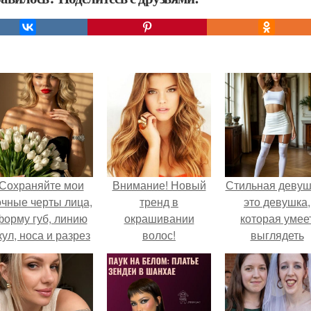
Сохраняйте мои
Внимание! Новый
Стильная девуш
очные черты лица,
тренд в
это девушка,
форму губ, линию
окрашивании
которая умее
кул, носа и разрез
волос!
выглядеть
глаз.
привлекательн
элегантно в лю
ситуации.