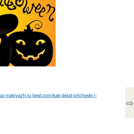
ska-makiyazh.ru-best.com/kak-delat-pricheski-i-
⇨