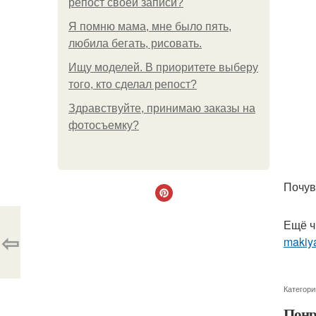
репост своей записи?
Я помню мама, мне было пять,
любила бегать, рисовать.
Ищу моделей. В приоритете выберу
того, кто сделал репост?
Здравствуйте, принимаю заказы на
фотосъемку?
Почув
Ещё ч
⇦
makiya
Категори
Понр