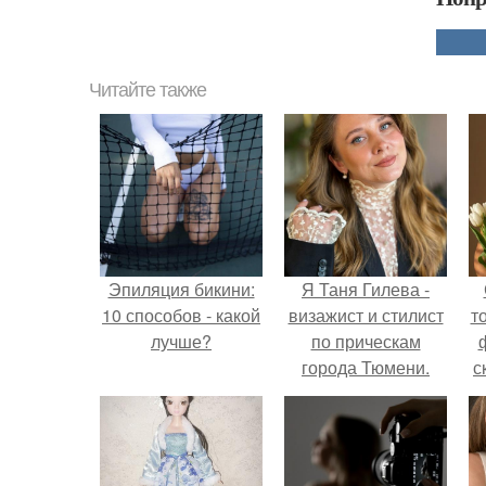
Читайте также
Эпиляция бикини:
Я Таня Гилева -
10 способов - какой
визажист и стилист
т
лучше?
по прическам
города Тюмени.
с