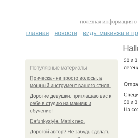
полезная информация о 
главная
новости
виды макияжа и пр
Hal
30 и 
леген
Популярные материалы
Прическа - не просто волосы, а
Отпра
мощный инструмент вашего стиля!
Специ
Дорогие девушки, приглашаю вас к
30 и 3
себе в студию на макияж и
На со
обучение!
Dafunkystyle. Matrix neo.
Дорогой автор? Не забудь сделать