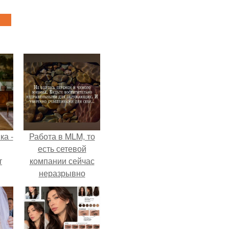
ка -
Работа в MLM, то
есть сетевой
т
компании сейчас
неразрывно
о и
связана с создание
бои
своего контента,
своей страницы в
соц сетях.