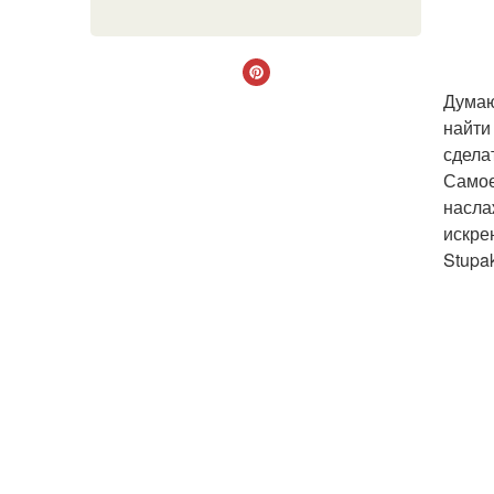
Думаю
найти
сдела
Самое
насла
искре
Stupa