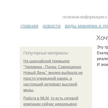
полезная информация о 
главная
новости
виды макияжа и пр
Хоч
Эту т
Екате
Популярные материалы
реали
На шанхайской премьере
И зна
"Человека - Паука: Совершенно
Новый День" зендея выбрала не
просто очередной наряд, а
настоящий артефакт высокой
моды.
Работа в MLM, то есть сетевой
компании сейчас неразрывно