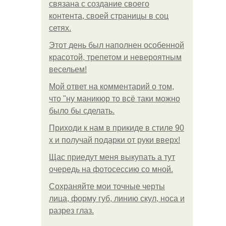
связана с создание своего
контента, своей страницы в соц
сетях.
Этот день был наполнен особенной
красотой, трепетом и невероятным
весельем!
Мой ответ на комментарий о том,
что "ну маникюр то всё таки можно
было бы сделать.
Приходи к нам в прикиде в стиле 90
х и получай подарки от руки вверх!
Щас приедут меня выкупать а тут
очередь на фотосессию со мной.
Сохраняйте мои точные черты
лица, форму губ, линию скул, носа и
разрез глаз.