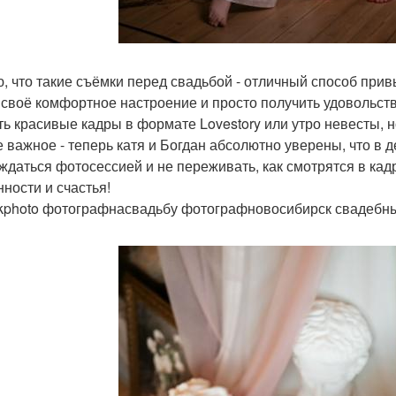
, что такие съёмки перед свадьбой - отличный способ привы
 своё комфортное настроение и просто получить удовольств
ть красивые кадры в формате Lovestory или утро невесты, 
 важное - теперь катя и Богдан абсолютно уверены, что в де
ждаться фотосессией и не переживать, как смотрятся в кад
нности и счастья!
kphoto фотографнасвадьбу фотографновосибирск свадебн