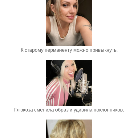
К старому перманенту можно привыкнуть.
Глюкоза сменила образ и удивила поклонников.