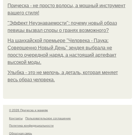
Прическа - не просто волосы, а мощный инструмент
вашего стиля!
"Эффект Неузнаваемости": почему новый образ
певицы вызвал споры о гранях возможного?
На шанхайской премьере "Человека - Паука:
Совершенно Новый День" зендея выбрала не
просто очередной наряд, а настоящий артефакт
высокой моды.
Улыбка - это не мелочь, а деталь, которая меняет
весь образ человека.
© 2026 Прическа и макияж
Контакты
Пользовательское соглашение
Политика конфидециальности
Обратная связь