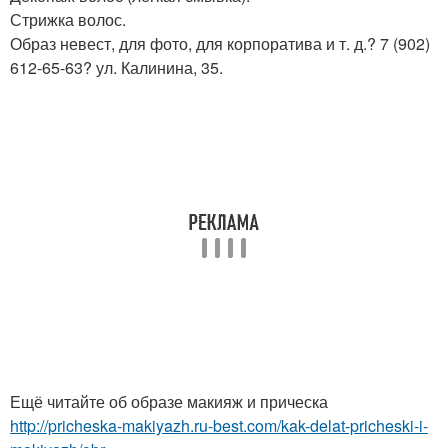
Стрижка волос.
Образ невест, для фото, для корпоратива и т. д.? 7 (902)
612-65-63? ул. Калинина, 35.
Ещё читайте об образе макияж и прическа
http://pricheska-makiyazh.ru-best.com/kak-delat-pricheski-i-