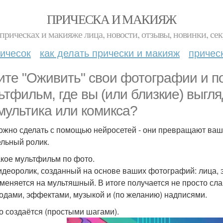
ПРИЧЕСКА И МАКИЯЖ
прическах и макияже лица, новости, отзывы, новинки, сек
ичесок
как делать прически и макияж
причес
ите "Оживить" свои фотографии и п
ьтфильм, где вы (или близкие) выгл
мультика или комикса?
ожно сделать с помощью нейросетей - они превращают ваши 
ельный ролик.
акое мультфильм по фото.
идеоролик, созданный на основе ваших фотографий: лица, 
 меняется на мультяшный. В итоге получается не просто сла
одами, эффектами, музыкой и (по желанию) надписями.
то создаётся (простыми шагами).