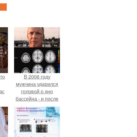
то
В 2006 году
мужчина ударился
ас
головой о дно
бассейна - и после
ние
этого его жизнь
а,
изменилась самым
ы в
странным образом.