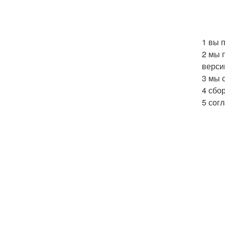
1 вы 
2 мы 
верси
3 мы 
4 сбо
5 сог