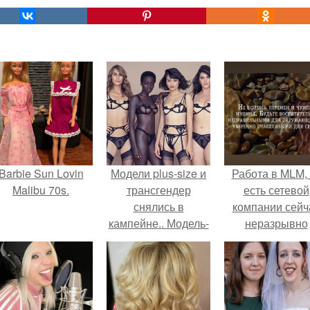
Barbie Sun Lovin
Модели plus-size и
Работа в MLM, 
Malibu 70s.
трансгендер
есть сетевой
снялись в
компании сейч
кампейне.. Модель-
неразрывно
трансгендер и plus-
связана с созда
size снялись в
своего контент
сексуальной
своей страниц
рекламе Victoria's
соц сетях.
Secret: фото 18+