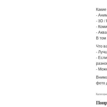
Какие
- Аним
- 3D /
- Коми
- Акв
В том
Что в
- Луч
- Есл
разно
- Мож
Внима
фото 
Категори
Понр