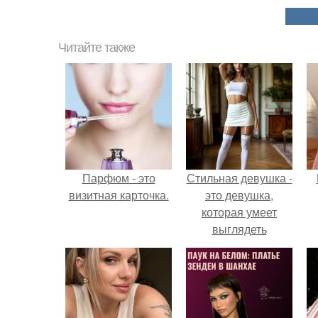
Читайте также
Парфюм - это
Стильная девушка -
визитная карточка.
это девушка,
которая умеет
выглядеть
привлекательно и
элегантно в любои
ситуации.