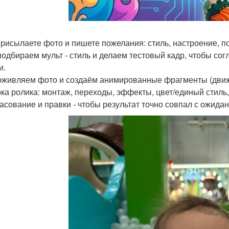
присылаете фото и пишете пожелания: стиль, настроение, п
подбираем мульт - стиль и делаем тестовый кадр, чтобы согл
и.
оживляем фото и создаём анимированные фрагменты (движ
рка ролика: монтаж, переходы, эффекты, цвет/единый стиль,
ласование и правки - чтобы результат точно совпал с ожида