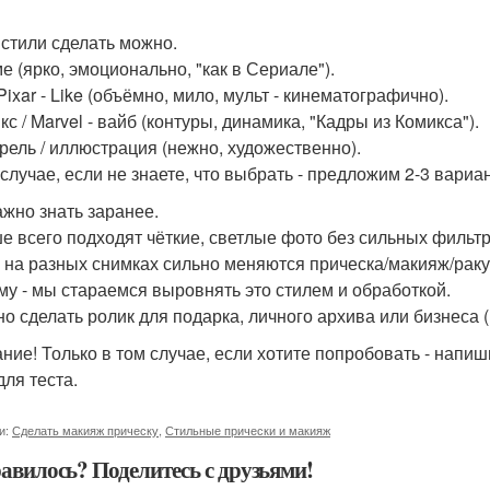
 стили сделать можно.
е (ярко, эмоционально, "как в Сериале").
 Pixar - Like (объёмно, мило, мульт - кинематографично).
кс / Marvel - вайб (контуры, динамика, "Кадры из Комикса").
арель / иллюстрация (нежно, художественно).
 случае, если не знаете, что выбрать - предложим 2-3 вариа
ажно знать заранее.
ше всего подходят чёткие, светлые фото без сильных фильтр
и на разных снимках сильно меняются прическа/макияж/раку
му - мы стараемся выровнять это стилем и обработкой.
но сделать ролик для подарка, личного архива или бизнеса (
ние! Только в том случае, если хотите попробовать - напиш
для теста.
и:
Сделать макияж прическу
,
Стильные прически и макияж
авилось? Поделитесь с друзьями!