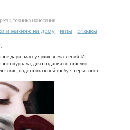
реты, техника нанесения
ки и макияж на дому
игры
отзывы
.
орое дарит массу ярких впечатлений. И
цевого журнала, для создания портфолио
ьствия, подготовка к ней требует серьезного