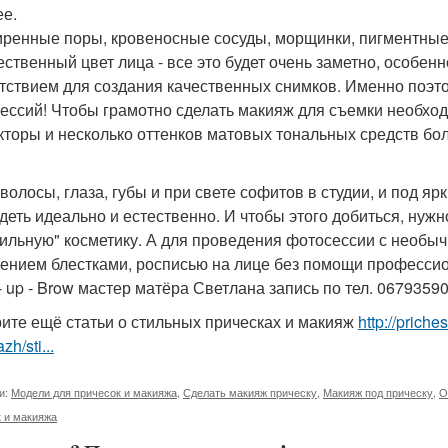
ее.
ренные поры, кровеносные сосуды, морщинки, пигментные 
ественный цвет лица - все это будет очень заметно, особен
тствием для создания качественных снимков. Именно поэто
ессий! Чтобы грамотно сделать макияж для съемки необход
кторы и несколько оттенков матовых тональных средств бо
 волосы, глаза, губы и при свете софитов в студии, и под 
деть идеально и естественно. И чтобы этого добиться, нуж
ильную" косметику. А для проведения фотосессии с необ
ением блестками, росписью на лице без помощи профессио
- up - Brow мастер матёра Светлана запись по тел. 0679359
ите ещё статьи о стильных прическах и макияж
http://prich
zh/sti...
и:
Модели для причесок и макияжа
,
Сделать макияж прическу
,
Макияж под прическу
,
О
 и макияжа