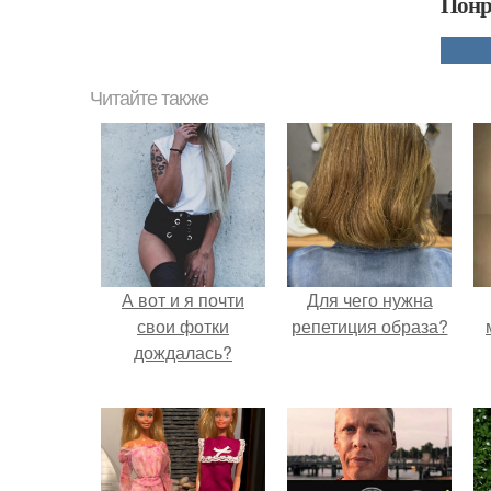
Понр
Читайте также
А вот и я почти
Для чего нужна
свои фотки
репетиция образа?
дождалась?