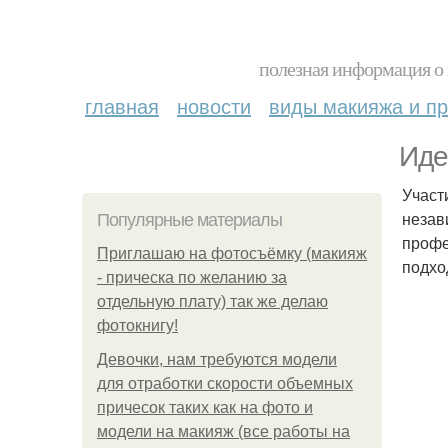
полезная информация о 
главная
новости
виды макияжа и пр
Иде
Участ
незав
Популярные материалы
профе
Приглашаю на фотосъёмку (макияж
подхо
- прическа по желанию за
отдельную плату) так же делаю
фотокнигу!
Девочки, нам требуются модели
для отработки скорости объемных
причесок таких как на фото и
модели на макияж (все работы на