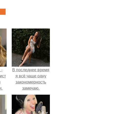
 -
В последнее время
ист
я всё чаще одну
м
закономерность
и.
замечаю.