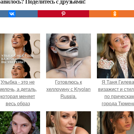
авилось? Поделитесь с друзьями!
Улыбка - это не
Готовлюсь к
Я Таня Гилева
мелочь, а деталь,
хеллоуину с Kryolan
визажист и стил
которая меняет
Russia.
по прическа
весь образ
города Тюмен
человека.