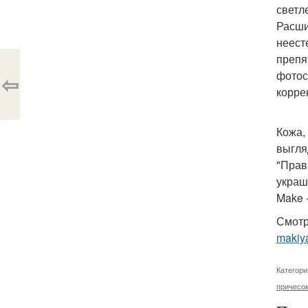
светл
Расши
неест
препя
фотос
⇦
корре
Кожа,
выгля
"Прав
украш
Make 
Смотр
makiya
Категори
причесок