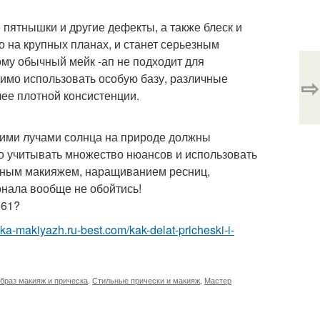
пятнышки и другие дефекты, а также блеск и
но на крупных планах, и станет серьезным
му обычный мейк -ап не подходит для
имо использовать особую базу, различные
⇨
лее плотной консистенции.
яркими лучами солнца на природе должны
но учитывать множество нюансов и использовать
ычным макияжем, наращиванием ресниц,
нала вообще не обойтись!
061?
eska-makiyazh.ru-best.com/kak-delat-pricheski-i-
браз макияж и прическа
,
Стильные прически и макияж
,
Мастер