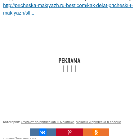
http://pricheska-makiyazh.ru-best.com/kak-delat-pricheski-i-
makiyazh/sti...
Категории:
Стилист по прическам и макияжу
,
Макияж и прическа в салоне