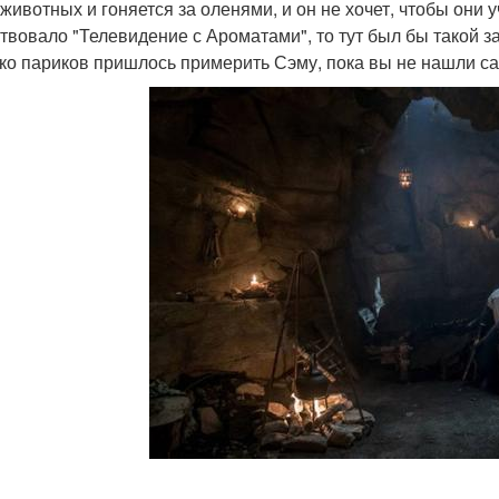
 животных и гоняется за оленями, и он не хочет, чтобы они у
твовало "Телевидение с Ароматами", то тут был бы такой з
ко париков пришлось примерить Сэму, пока вы не нашли 