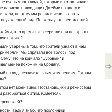
оне очень много людей, которые изготавливают
е париков, подходящих Джейми по цвету и
ы искали, поэтому мы решили использовать
о неухоженный вид. Поскольку это шестилетний
ейми, в то время как в сериале они не скрыты.
нию в книге?
были уверены в том, что зрители узнают в нём
примеряли. Мы спрятали все волосы под
 Сэму, это не кричало "Суровый" и
⇨
ядел менее похожим на бродягу.
вый взгляд, незначительным изменениям. Готовы
тим?
В этом нет моей вины. Постановщики и режиссёры
м разобраться с этим. (Смеётся).
персонажей?
сти, ведь я знаю, что поклонники