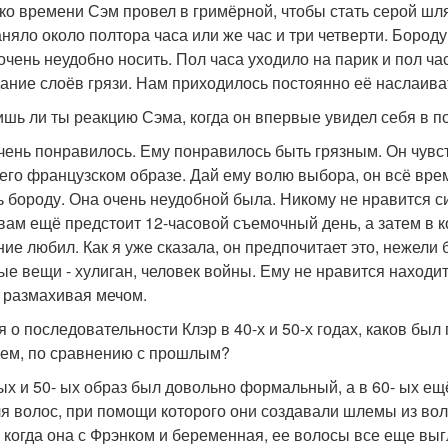
ко времени Сэм провел в гримёрной, чтобы стать серой шл
аняло около полтора часа или же час и три четверти. Бород
очень неудобно носить. Пол часа уходило на парик и пол ч
дание слоёв грязи. Нам приходилось постоянно её наслаиват
шь ли ты реакцию Сэма, когда он впервые увидел себя в 
чень понравилось. Ему понравилось быть грязным. Он чувс
 его французском образе. Дай ему волю выбора, он всё вре
ь бороду. Она очень неудобной была. Никому не нравится с
 вам ещё предстоит 12-часовой съемочный день, а затем в ко
ние любил. Как я уже сказала, он предпочитает это, нежел
ые вещи - хулиган, человек войны. Ему не нравится находит
, размахивая мечом.
 о последовательности Клэр в 40-х и 50-х годах, каков был 
ем, по сравнению с прошлым?
 ых и 50- ых образ был довольно формальный, а в 60- ых ещ
ля волос, при помощи которого они создавали шлемы из вол
, когда она с Фрэнком и беременная, ее волосы все еще вы