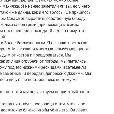
макияжа. Я не знаю заметили ли вы, но у него
акой же длины, как и его волосы. Её пришлось
чтобы Сэм смог вырастить собственную бороду
сколько слоёв грязи (при помощи макияжа.
 его в пещере, проходит 6 лет, поэтому это
той.
 и более безжизненным. Я не знаю, насколько
 долго. Мы создали много маленьких морщинок
зь дым от костра и прищуриваться. Мы
как их лица огрубели от погоды. Мы пытались
кожу под его нижними ресницами и затемнили
ее заметным, и передать депрессию Джейми. Мы
пно и ничуть не постаревшим, поэтому мы
 что вот-вот и мы почувствуем неприятный запах
старая охотничья пословица о том, что вы не
остаточно близко, чтобы убить его. Он ловит