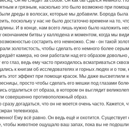
ятным и грязным, насколько это было возможно при помощи 
были дреды в волосах, которые мы добавили. Борода была т
еить, поскольку у нас не было достаточно времени на то, 
 длины. И в конце, нам всего лишь нужно было наложить не
 окончанием битвы у каллодена и моментом, когда мы видим
возможностью состарить его немножко. Сэм - он такой золо
рали золотистость, чтобы сделать его немного более серым
ередаёт камера, но они работали над его образом довольно
г его глаз, ведь ему часто приходилось всматриваться скво
ались к книгам об исследователях и горных людях и о том, 
ить этот эффект при помощи красок. Мы даже высветлили 
ресницы, просто чтобы сделать его мешки под глазами бол
ись отдалиться от образа, в котором он выглядит великоле
ли совершенно противоположный образ.
 сразу догадаться, что он не моется очень часто. Кажется,
 экран телевизора.
менно! Ему всё равно. Он ведь ещё и охотится. Существует 
е, чтобы животное ощущало ваш запах, пока вы не подошли д