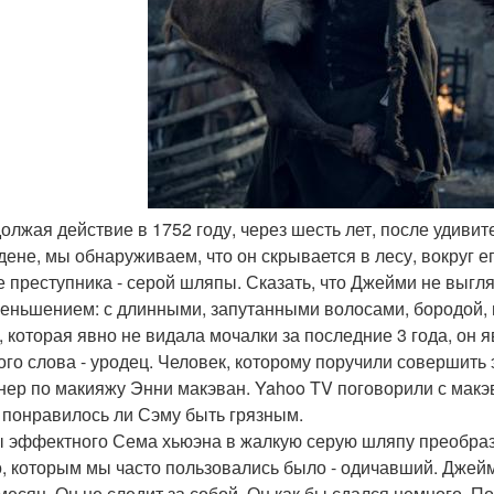
должая действие в 1752 году, через шесть лет, после удиви
дене, мы обнаруживаем, что он скрывается в лесу, вокруг е
е преступника - серой шляпы. Сказать, что Джейми не выг
еньшением: с длинными, запутанными волосами, бородой,
, которая явно не видала мочалки за последние 3 года, он 
ого слова - уродец. Человек, которому поручили совершить
нер по макияжу Энни макэван. Yahoo TV поговорили с макэ
, понравилось ли Сэму быть грязным.
ы эффектного Сема хьюэна в жалкую серую шляпу преобра
, которым мы часто пользовались было - одичавший. Джейми
 месяц. Он не следит за собой. Он как бы сдался немного. 