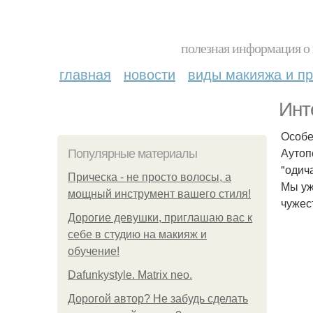
полезная информация о 
главная
новости
виды макияжа и пр
Инт
Особе
Аутоп
Популярные материалы
"одич
Прическа - не просто волосы, а
Мы уж
мощный инструмент вашего стиля!
чужес
Дорогие девушки, приглашаю вас к
себе в студию на макияж и
обучение!
Dafunkystyle. Matrix neo.
Дорогой автор? Не забудь сделать