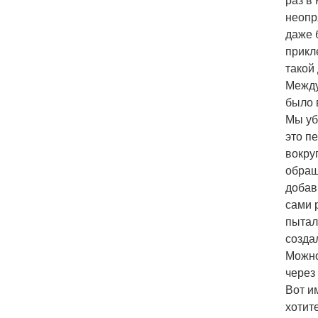
неопр
даже 
прикл
такой
Между
было 
Мы уб
это п
вокру
обращ
добав
сами 
пытал
созда
Можно
через
Вот и
хотит