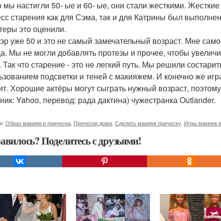
о мы настигли 50- ые и 60- ые, они стали жесткими. Жестки
сс старения как для Сэма, так и для Катрины был выполнен
ктеры это оценили.
лэр уже 50 и это не самый замечательный возраст. Мне само
а. Мы не могли добавлять протезы и прочее, чтобы увеличи
 Так что старение - это не легкий путь. Мы решили состарить
ьзованием подсветки и теней с макияжем. И конечно же игра
ит. Хорошие актёры могут сыграть нужный возраст, поэтому 
ник: Yahoo, перевод: рада дактина) чужестранка Outlander.
и:
Образ макияж и прическа
,
Прически дома
,
Сделать макияж прическу
,
Игры макияж и
авилось? Поделитесь с друзьями!