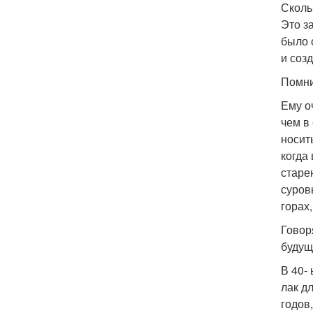
Сколь
Это з
было 
и соз
Помни
Ему о
чем в
носит
когда
старе
суров
горах
Говоря
будущ
В 40-
лак д
годов