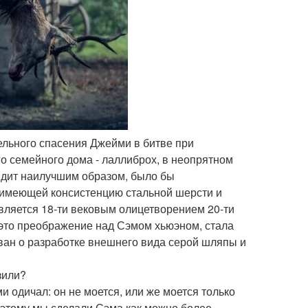
тельного спасения Джейми в битве при
го семейного дома - лаллиброх, в неопрятном
лядит наилучшим образом, было бы
 имеющей консистенцию стальной шерсти и
является 18-ти вековым олицетворением 20-ти
 это преображение над Сэмом хьюэном, стала
ван о разработке внешнего вида серой шляпы и
зили?
 одичал: он не моется, или же моется только
Поэтому мы сделали Сэма как можно более