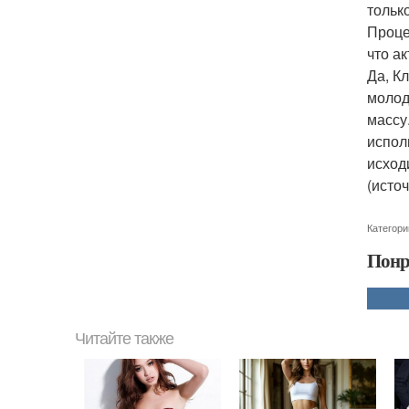
тольк
Проце
что а
Да, К
молод
массу.
испол
исход
(источ
Категори
Понр
Читайте также