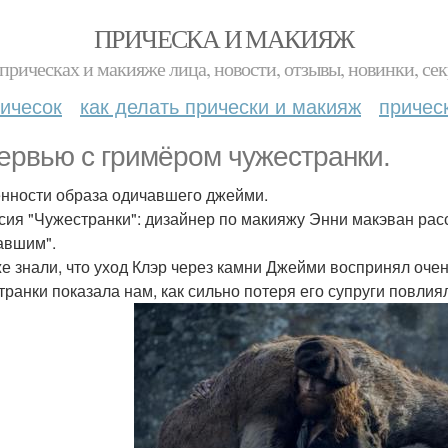
ПРИЧЕСКА И МАКИЯЖ
прическах и макияже лица, новости, отзывы, новинки, сек
ичесок
как делать прически и макияж
причес
ервью с гримёром чужестранки.
нности образа одичавшего джейми.
сия "Чужестранки": дизайнер по макияжу Энни макэван расс
авшим".
е знали, что уход Клэр через камни Джейми воспринял очен
транки показала нам, как сильно потеря его супруги повлия