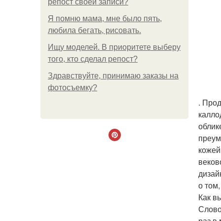
репост своей записи?
Я помню мама, мне было пять,
любила бегать, рисовать.
Ищу моделей. В приоритете выберу
того, кто сделал репост?
Здравствуйте, принимаю заказы на
фотосъемку?
. Про
калло
облик
преум
кожей
веков
дизай
о том
Как в
Слово
раз в