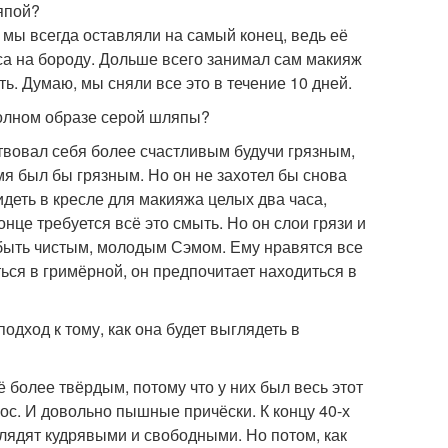
япой?
у мы всегда оставляли на самый конец, ведь её
аса на бороду. Дольше всего занимал сам макияж
ь. Думаю, мы сняли все это в течение 10 дней.
полном образе серой шляпы?
твовал себя более счастливым будучи грязным,
мя был бы грязным. Но он не захотел бы снова
идеть в кресле для макияжа целых два часа,
нце требуется всё это смыть. Но он слои грязи и
и быть чистым, молодым Сэмом. Ему нравятся все
ься в гримёрной, он предпочитает находиться в
подход к тому, как она будет выглядеть в
ё более твёрдым, потому что у них был весь этот
ос. И довольно пышные причёски. К концу 40-х
глядят кудрявыми и свободными. Но потом, как