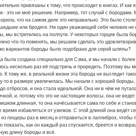
вительно привязаны к тому, что происходит в книгах. И как я
м - это не моё решение. Например, тот случай с бородами. 
ворила, что на самом деле это неправильно. Это было столет
шедшие или бродяги. Ни один уважающий себя человек не н
ы, мы встретились на полпути. У некоторых горцев была бор
ужно что-то поменять, мы решаем сделать это удовлетворив
ко вариантов бороды было подобрано для серой шляпы?
а была создана специально для Сэма, и мы начали с более
ось несколько раз её подстричь и проредить. Поэтому вы мо
е. К тому же, в реальной жизни эта борода не выглядит так
у-то в размере увеличилась. Мы начали с хорошей бороды, 
 до отбросов, и она стала идеальной. Она ни в чём не путал
ичной, и, потому что это не настоящие волосы, она не ведет
лишком длинная, то она начёсывается сама по себе и станов
е время избавляться от узелков. С этой длиной она ведёт с
 из пещеры раз в месяц и отправиться в лаллиброх, чтобы
о показать, как он каждый раз спускается, бреется и возвр
ную длину бороды и всё.