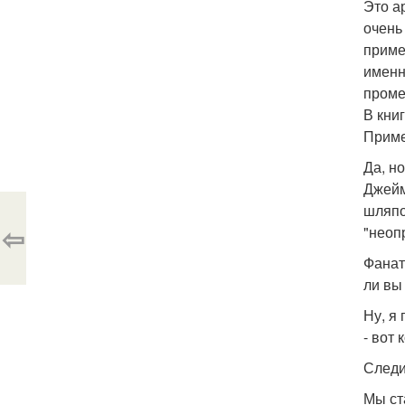
Это а
очень
приме
именн
проме
В кни
Приме
Да, н
Джейм
шляпо
⇦
"неоп
Фанат
ли вы
Ну, я
- вот
Следи
Мы ст