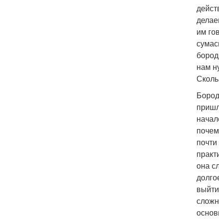
дейст
делае
им го
сумас
бород
нам н
Сколь
Бород
пришл
начал
почем
почти
практ
она с
долго
выйти
сложн
основ