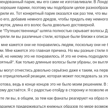
рендованный парик, мы его сами не изготавливали. В Лонд
 хорошие парики, поэтому мы подобрали целое разнообрази
рили их. Тот конкретный парик оказался как раз тем, что м
о его, добавив немного дредов, чтобы придать ему немног
жуток, длина его волос была довольно достоверной.
ге "Путешественница" шляпа полностью скрывает волосы Дж
ряли ли вы различные стили, которые были близки к описа
о мне кажется они не понравились людям, поскольку они не 
и. Мне кажется это главная причина. Но мы разные стили 
й, но никому это не понравилось. И это не очень подходило
рятный". Как только длинные волосы были убраны, он выгл
ы могут отнестись довольно серьёзно даже к таким, на пер
 к отрицательной реакции, которая может последовать за э
 готова, ведь в конце концов это не было моим решением. 
 кому достаётся. Я с радостью отойду в сторонку и позволю и
те ли вы, в общем, за тем как фанаты реагируют на образ 
араемся придерживаться книжных образов по мере возможно