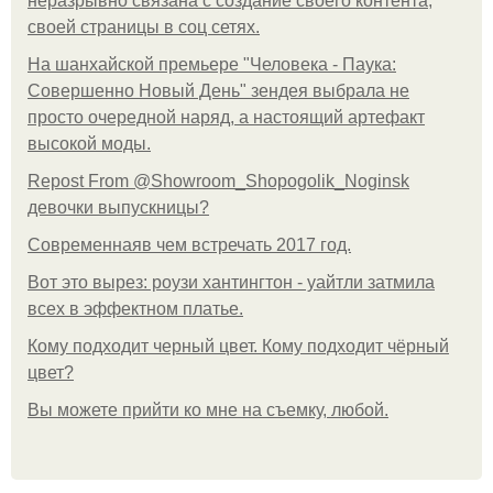
неразрывно связана с создание своего контента,
своей страницы в соц сетях.
На шанхайской премьере "Человека - Паука:
Совершенно Новый День" зендея выбрала не
просто очередной наряд, а настоящий артефакт
высокой моды.
Repost From @Showroom_Shopogolik_Noginsk
девочки выпускницы?
Современнаяв чем встречать 2017 год.
Вот это вырез: роузи хантингтон - уайтли затмила
всех в эффектном платьe.
Кому подходит черный цвет. Кому подходит чёрный
цвет?
Вы можете прийти ко мне на съемку, любой.