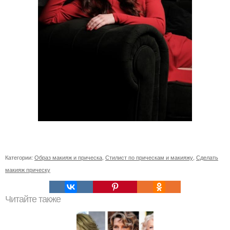
Категории:
Образ макияж и прическа
,
Стилист по прическам и макияжу
,
Сделать
макияж прическу
Читайте также