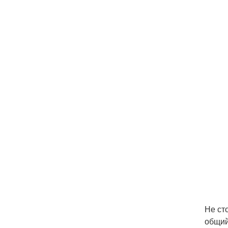
Не ст
общий