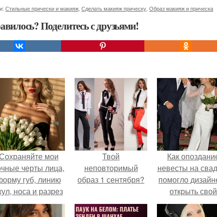
и:
Стильные прически и макияж
,
Сделать макияж прическу
,
Образ макияж и прическа
авилось? Поделитесь с друзьями!
Сохраняйте мои
Твой
Как опоздани
очные черты лица,
неповторимый
невесты на сва
форму губ, линию
образ 1 сентября?
помогло дизайн
кул, носа и разрез
открыть свой
глаз.
бренд.