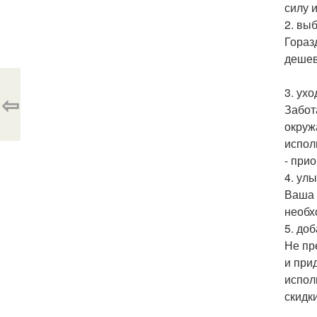
силу 
2. вы
Гораз
дешев
3. ухо
⇦
Забот
окруж
испол
- при
4. улы
Ваша 
необх
5. до
Не пр
и при
испол
скидк