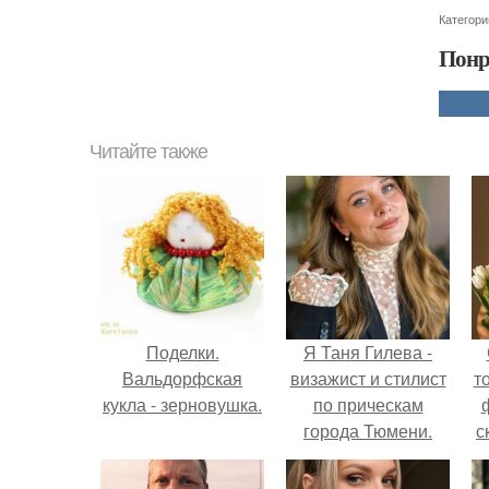
Категори
Понр
Читайте также
Поделки.
Я Таня Гилева -
Вальдорфская
визажист и стилист
т
кукла - зерновушка.
по прическам
города Тюмени.
с