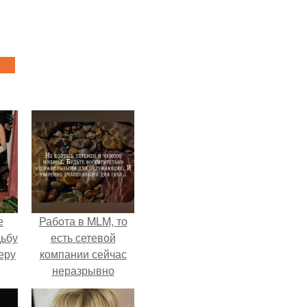
е
Работа в MLM, то
дьбу
есть сетевой
еру
компании сейчас
неразрывно
связана с создание
своего контента,