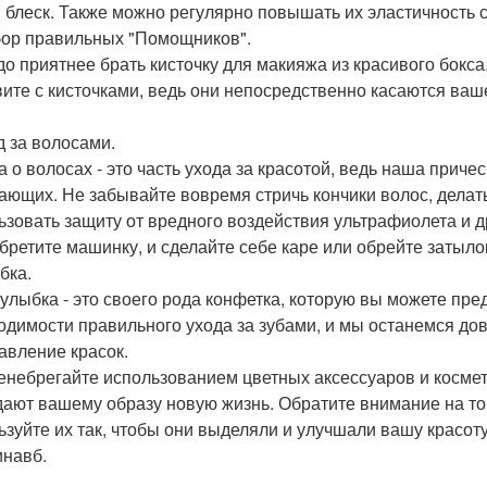
и блеск. Также можно регулярно повышать их эластичность
бор правильных "Помощников".
до приятнее брать кисточку для макияжа из красивого бокс
ите с кисточками, ведь они непосредственно касаются ваш
д за волосами.
а о волосах - это часть ухода за красотой, ведь наша прич
ающих. Не забывайте вовремя стричь кончики волос, дела
ьзовать защиту от вредного воздействия ультрафиолета и 
обретите машинку, и сделайте себе каре или обрейте затылок
бка.
улыбка - это своего рода конфетка, которую вы можете пр
одимости правильного ухода за зубами, и мы останемся до
бавление красок.
енебрегайте использованием цветных аксессуаров и косме
дают вашему образу новую жизнь. Обратите внимание на то,
ьзуйте их так, чтобы они выделяли и улучшали вашу красот
инавб.