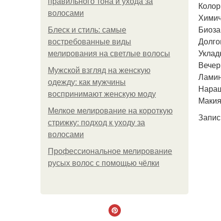
правильного тона и ухода за
Колор
волосами
Химич
Биоза
Блеск и стиль: самые
Долго
востребованные виды
Уклад
мелирования на светлые волосы
Вечер
Мужской взгляд на женскую
Ламин
одежду: как мужчины
Наращ
воспринимают женскую моду
Макия
Мелкое мелирование на короткую
Запис
стрижку: подход к уходу за
волосами
Профессиональное мелирование
русых волос с помощью чёлки