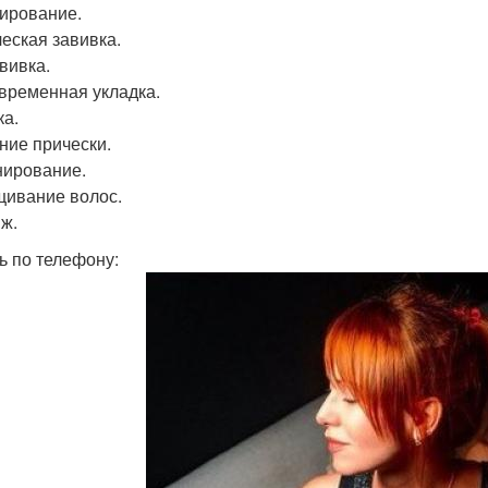
ирование.
еская завивка.
вивка.
временная укладка.
ка.
ние прически.
ирование.
ивание волос.
ж.
ь по телефону: