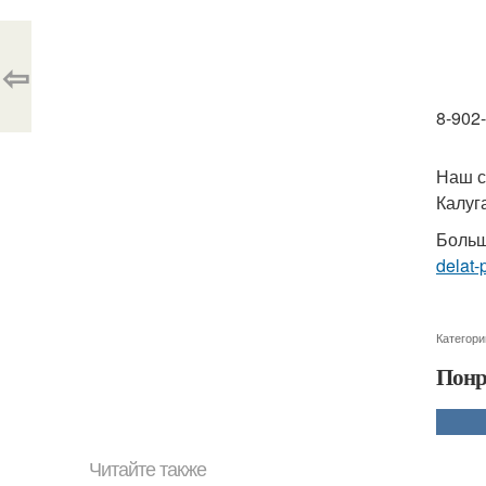
⇦
8-902
Наш с
Калуга
Больш
delat-
Категори
Понр
Читайте также