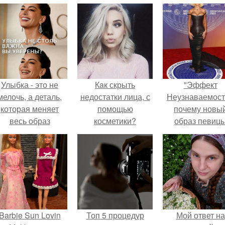
Улыбка - это не
Кaк скрыть
"Эффект
мелочь, а деталь,
недостатки лица, с
Неузнаваемост
которая меняет
помощью
почему новы
весь образ
косметики?
образ певиц
человека.
вызвал споры
гранях
возможного?
Barbie Sun Lovin
Топ 5 процедур
Мой ответ на