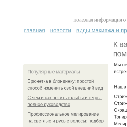
полезная информация о 
главная
новости
виды макияжа и пр
К в
пом
Мы не
встре
Популярные материалы
Брюнетка в блондинку: простой
Наша 
способ изменить свой внешний вид
Стриж
С чем и как носить гольфы и гетры:
Стриж
полное руководство
Окраш
Профессиональное мелирование
Тонир
на светлые и русые волосы: подбор
Мелир