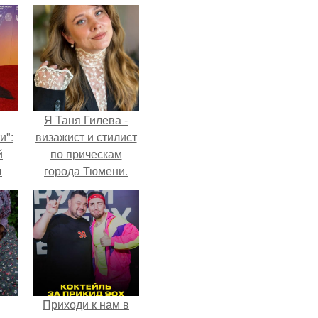
Я Таня Гилева -
и":
визажист и стилист
й
по прическам
ы
города Тюмени.
 о
Приходи к нам в