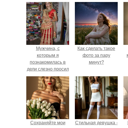
Мужчина, с
Как сделать такое
которым я
фото за пару
познакомилась в
минут?
дели слезно просил
заехать к ним в
гости и провести
время с его семьей.
Сохраняйте мои
Стильная девушка -