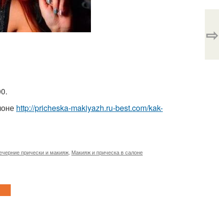
⇨
0.
лоне
http://pricheska-makiyazh.ru-best.com/kak-
ечерние прически и макияж
,
Макияж и прическа в салоне